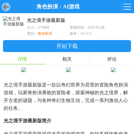
角色扮演
·
AI游戏
首页
首页
游戏
软件
游戏
鸿蒙
鸿蒙
软件
专题
鸿蒙游戏
鸿蒙软件
专题
光之境手游最新版
大小：57.96M
更新时间：2026-05-08
游戏
软件
类别：
角色扮演
版本：v0.15.9
开始下载
详情
相关
评论
光之境手游最新版是一款以奇幻世界为背景的冒险角色扮演
游戏，玩家将扮演勇敢的冒险者，探索神秘的光之境界，解
开古老的谜题，与各种奇幻生物互动，完成一系列激动人心
的任务。
光之境手游最新版简介
光之境手游最新版提供丰富的游戏内容，包括多样的角色选