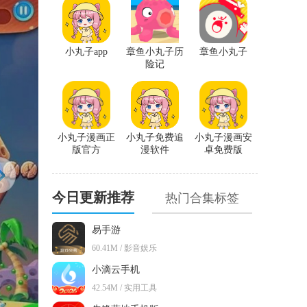
小丸子app
章鱼小丸子历
章鱼小丸子
险记
小丸子漫画正
小丸子免费追
小丸子漫画安
版官方
漫软件
卓免费版
今日更新推荐
热门合集标签
易手游
60.41M / 影音娱乐
小滴云手机
42.54M / 实用工具