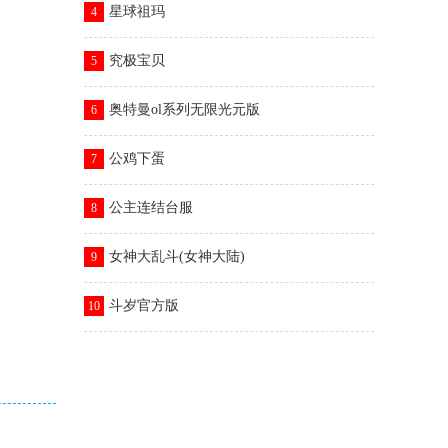
星球祖玛
4
究极宝贝
5
奥特曼ol系列无限光元版
6
公鸡下蛋
7
公主连结台服
8
女神大乱斗(女神大陆)
9
斗岁官方版
10