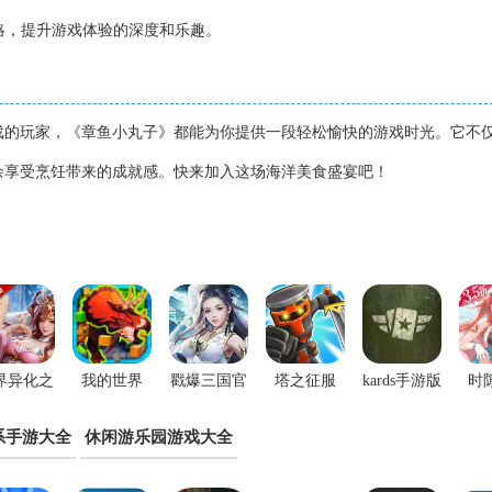
策略，提升游戏体验的深度和乐趣。
戏的玩家，《章鱼小丸子》都能为你提供一段轻松愉快的游戏时光。它不
余享受烹饪带来的成就感。快来加入这场海洋美食盛宴吧！
界异化之
我的世界
戳爆三国官
塔之征服
kards手游版
时
后手游
1.16.0.58基
方最新版
最新版本
系手游大全
休闲游乐园游戏大全
岩版