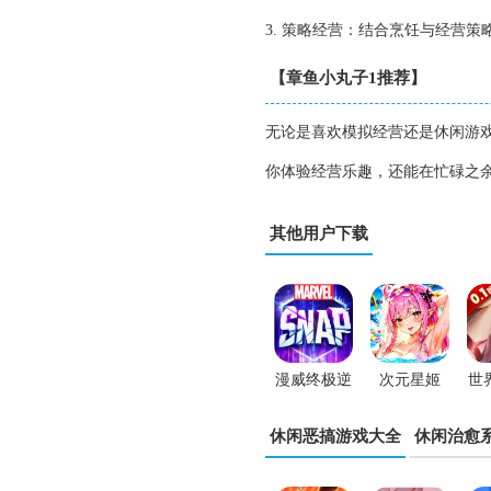
3. 策略经营：结合烹饪与经营
【章鱼小丸子1推荐】
无论是喜欢模拟经营还是休闲游
你体验经营乐趣，还能在忙碌之
其他用户下载
漫威终极逆
次元星姬
世
转国际服
休闲恶搞游戏大全
休闲治愈