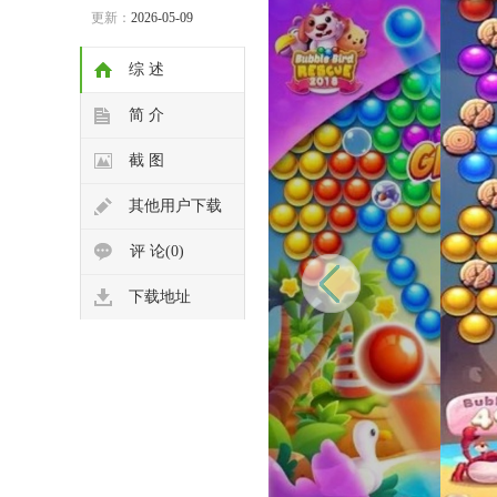
更新：
2026-05-09
综 述
简 介
截 图
其他用户下载
评 论(0)
下载地址