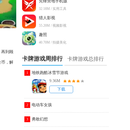
先锋营地手机版
32.18M / 实用工具
猎人影视
55.20M / 视频影视
趣照
40.70M / 拍摄美化
，再到顾
卡牌游戏周排行
卡牌游戏总排行
金币，解
地铁跑酷冰雪节游戏
1
9.36M
下载
电动车女孩
2
勇敢幻想
3