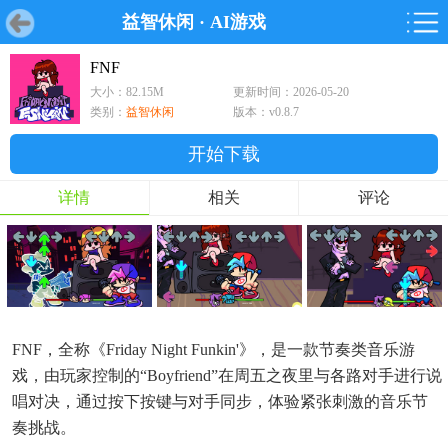
益智休闲
·
AI游戏
首页
首页
游戏
软件
游戏
鸿蒙
鸿蒙
软件
专题
鸿蒙游戏
鸿蒙软件
专题
FNF
大小：82.15M
更新时间：2026-05-20
游戏
软件
类别：
益智休闲
版本：v0.8.7
开始下载
详情
相关
评论
FNF，全称《Friday Night Funkin'》，是一款节奏类音乐游
戏，由玩家控制的“Boyfriend”在周五之夜里与各路对手进行说
唱对决，通过按下按键与对手同步，体验紧张刺激的音乐节
奏挑战。