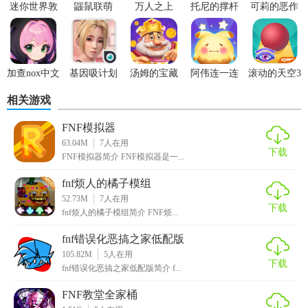
1. 社区支持强大：拥有活跃的玩家社区，支持自定义歌曲和
迷你世界敦
鼹鼠联萌
万人之上
托尼的撑杆
可莉的恶作
模组，让玩家可以创造属于自己的FNF体验。
煌版本
跳
剧安卓版
2. 跨平台兼容：支持多种操作系统，包括Windows、Mac、
Linux以及浏览器版，方便玩家随时随地游玩。
加查nox中文
基因吸计划
汤姆的宝藏
阿伟连一连
滚动的天空3
版
手游
红包版
红包
3. 教育意义：通过音乐和游戏结合的方式，提升玩家的音乐
相关游戏
节奏感和反应能力。
FNF模拟器
4. 无广告打扰：纯净的游戏环境，无内购无广告，专注于游
63.04M
7
人在用
下载
戏体验本身。
FNF模拟器简介 FNF模拟器是一...
fnf烦人的橘子模组
【FNF推荐】
52.73M
7
人在用
下载
fnf烦人的橘子模组简介 FNF烦...
对于喜欢音乐节奏游戏、想要放松心情或锻炼反应能力的玩
家来说，《Friday Night Funkin'》无疑是一个绝佳的选择。其
fnf错误化恶搞之家低配版
独特的艺术风格、丰富的音乐内容和不断更新的内容保证了
105.82M
5
人在用
下载
fnf错误化恶搞之家低配版简介 f...
长久的可玩性，是适合所有年龄段的休闲佳作。
FNF教堂全家桶