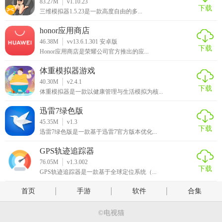
83.27M
v1.10.23
下载
三维模拟器1.5.23是一款高度自由的多...
honor应用商店
46.38M
vv13.6.1.301 安卓版
下载
Honor应用商店是荣耀公司官方推出的应...
体重模拟器游戏
40.30M
v2.4.1
下载
体重模拟器是一款以健康管理与生活模拟为核...
迅雷7绿色版
45.35M
v1.3
下载
迅雷7绿色版是一款基于迅雷7官方版本优化...
GPS轨迹追踪器
76.05M
v1.3.002
下载
GPS轨迹追踪器是一款基于全球定位系统（...
首页
手游
软件
合集
©电视猫