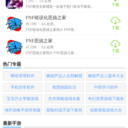
1.51G
5
人在用
下载
FNF教堂全家桶是一款基于热门音乐节奏游...
FNF错误化恶搞之家
99.13M
4
人在用
下载
FNF错误化恶搞之家简介 FNF错...
FNF恶搞之家
47.22M
6
人在用
下载
FNF恶搞之家简介 FNF恶搞之家...
热门专题
网络管理软件
糖葫芦达人全部解锁
糖葫芦达人版本大全
版
手机控车软件
智慧校园生活
中医学习软件
宝宝巴士早教游戏
生存策略游戏合集
奇幻世界游戏下载有
哪些
地牢策略手游所有版
冒险对战手游下载有
创新冒险游戏大全
本
哪些
最新手游