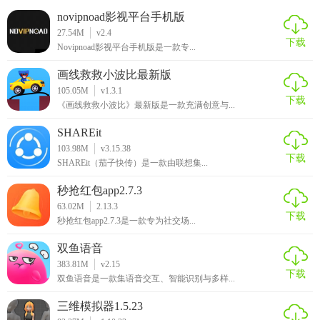
novipnoad影视平台手机版
27.54M
v2.4
下载
Novipnoad影视平台手机版是一款专...
画线救救小波比最新版
105.05M
v1.3.1
下载
《画线救救小波比》最新版是一款充满创意与...
SHAREit
103.98M
v3.15.38
下载
SHAREit（茄子快传）是一款由联想集...
秒抢红包app2.7.3
63.02M
2.13.3
下载
秒抢红包app2.7.3是一款专为社交场...
双鱼语音
383.81M
v2.15
下载
双鱼语音是一款集语音交互、智能识别与多样...
三维模拟器1.5.23