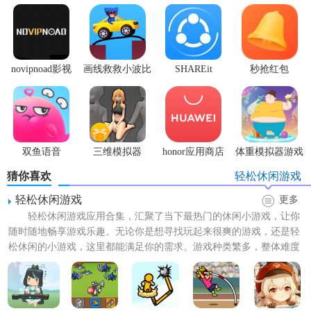
能找到适合自己的挑战级别。
4. 免费更新与扩展：游戏持续推出新歌曲和故事章节，让玩
家保持新鲜感。
novipnoad影视
画线救救小波比
SHAREit
秒抢红包
【FNF玩法】
平台手机版
最新版
app2.7.3
1. 基本操作：使用键盘方向键（↑↓←→）或WASD键控
制“Boyfriend”的舞步，与歌曲节奏同步。
双鱼语音
三维模拟器
honor应用商店
体重模拟器游戏
2. 故事模式：跟随剧情发展，面对不同的对手，完成一系列
1.5.23
猜你喜欢
轻松休闲游戏
说唱对决。
轻松休闲游戏
更多
3. 自由模式：选择任意歌曲进行练习或挑战自己的极限。
轻松休闲游戏应用合集，汇聚了当下最热门的休闲小游戏，让你
随时随地畅享游戏乐趣。无论你是想寻找玩起来很爽的游戏，还是轻
4. 成就系统：完成特定任务解锁成就，收集隐藏曲目和角色
松休闲的小游戏，这里都能满足你的需求。游戏种类繁多，整体难度
皮肤。
不高，过程却趣味十足，是...
【FNF优势】