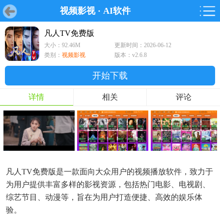
视频影视
·
AI软件
首页
首页
游戏
软件
游戏
鸿蒙
鸿蒙
软件
专题
鸿蒙游戏
鸿蒙软件
专题
凡人TV免费版
大小：92.46M
更新时间：2026-06-12
游戏
软件
类别：
视频影视
版本：v2.6.8
开始下载
详情
相关
评论
凡人TV免费版是一款面向大众用户的视频播放软件，致力于
为用户提供丰富多样的影视资源，包括热门电影、电视剧、
综艺节目、动漫等，旨在为用户打造便捷、高效的娱乐体
验。