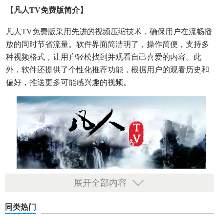
【凡人TV免费版简介】
凡人TV免费版采用先进的视频压缩技术，确保用户在流畅播
放的同时节省流量。软件界面简洁明了，操作简便，支持多
种视频格式，让用户轻松找到并观看自己喜爱的内容。此
外，软件还提供了个性化推荐功能，根据用户的观看历史和
偏好，推送更多可能感兴趣的视频。
展开全部内容
同类热门
【凡人TV免费版功能】