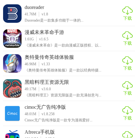
duoreader
41.76M
v1.8
下载
Duoreader是一款集多功能于一体的...
漫威未来革命手游
1.61G
v1.6.5
下载
《漫威未来革命》是一款由漫威正版授权、以...
奥特曼传奇英雄体验服
46.96M
v1.33
下载
《奥特曼传奇英雄体验服》是一款以经典特摄...
黑暗料理王资源无限
49.17M
v3.6.0
下载
《黑暗料理王》资源无限版是一款充满创意与...
cimoc无广告纯净版
48.01M
v1.8.258
下载
Cimoc无广告纯净版是一款专为漫画爱好...
Afreeca手机版