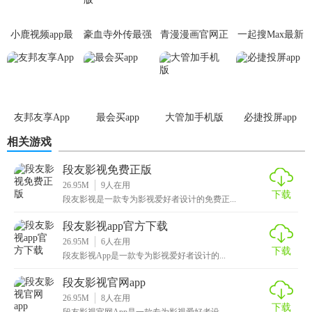
小鹿视频app最
豪血寺外传最强
青漫漫画官网正
一起搜Max最新
新版
传说无限血版
版
版
友邦友享App
最会买app
大管加手机版
必捷投屏app
相关游戏
段友影视免费正版
26.95M
9
人在用
下载
段友影视是一款专为影视爱好者设计的免费正...
段友影视app官方下载
26.95M
6
人在用
下载
段友影视App是一款专为影视爱好者设计的...
段友影视官网app
26.95M
8
人在用
下载
段友影视官网App是一款专为影视爱好者设...