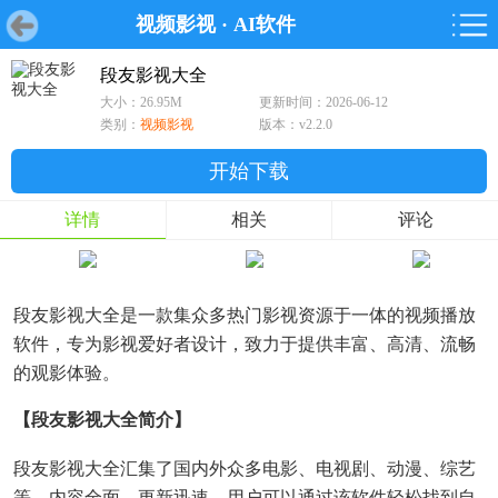
视频影视
·
AI软件
首页
首页
游戏
软件
游戏
鸿蒙
鸿蒙
软件
专题
鸿蒙游戏
鸿蒙软件
专题
段友影视大全
大小：26.95M
更新时间：2026-06-12
游戏
软件
类别：
视频影视
版本：v2.2.0
开始下载
详情
相关
评论
段友影视大全是一款集众多热门影视资源于一体的视频播放
软件，专为影视爱好者设计，致力于提供丰富、高清、流畅
的观影体验。
【段友影视大全简介】
段友影视大全汇集了国内外众多电影、电视剧、动漫、综艺
等，内容全面，更新迅速。用户可以通过该软件轻松找到自