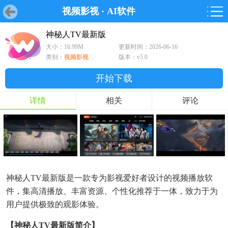
视频影视
·
AI软件
首页
首页
游戏
软件
游戏
鸿蒙
鸿蒙
软件
专题
鸿蒙游戏
鸿蒙软件
专题
神秘人TV最新版
大小：16.99M
更新时间：2026-06-16
游戏
软件
类别：
视频影视
版本：v5.0
开始下载
详情
相关
评论
神秘人TV最新版是一款专为影视爱好者设计的视频播放软
件，集高清播放、丰富资源、个性化推荐于一体，致力于为
用户提供极致的观影体验。
【神秘人TV最新版简介】