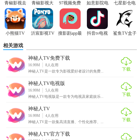
青椒影视去
青椒影视大
97视频免费
如意影院电
七星影仓电
视天地。
广告免升级
全免费追剧
追剧app
视版
视版
版
软件
2. 实时弹幕：边看边聊，与全国观众同步互动，增添趣味
性。
小熊猫TV
沂宸影视TV
搜影剧app最
抖音tv电视
鲨鱼TV盒子
3. 高清音质：提供杜比音效，让每一段声音都清晰如临现
电视版
新版本
版官方版下
相关游戏
载安装
场。
神秘人TV免费下载
4. 智能搜索：支持关键词搜索，快速定位想看的影片。
16.99M
8
人在用
下载
神秘人TV是一款专为影视爱好者设计的免费...
【神秘人TV最新版玩法】
神秘人TV电视版
1. 浏览推荐：打开软件后，首先浏览首页推荐的热门影片和
16.99M
5
人在用
最新更新。
下载
神秘人TV电视版是一款专为电视及家庭娱乐...
2. 筛选分类：通过侧边栏选择电影、电视剧等分类，或使用
神秘人TV
搜索功能寻找特定内容。
16.99M
4
人在用
下载
神秘人TV是一款集高清直播、个性化推荐、...
3. 播放与暂停：点击视频即可播放，点击屏幕可暂停、调节
神秘人TV官方下载
音量或切换清晰度。