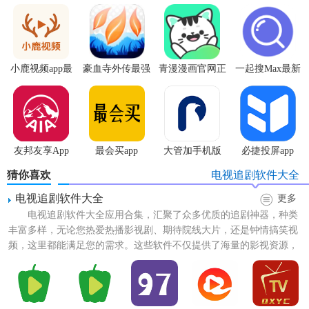
小鹿视频app最
豪血寺外传最强
青漫漫画官网正
一起搜Max最新
【神秘人TV最新版特色】
新版
传说无限血版
版
版
1. 流畅播放：采用先进解码技术，确保视频播放流畅不卡
顿。
2. 极速更新：与各大影视平台同步更新，第一时间观看最新
友邦友享App
最会买app
大管加手机版
必捷投屏app
剧集。
猜你喜欢
电视追剧软件大全
3. 多屏互动：支持手机、平板、电视等多端同步观看，享受
电视追剧软件大全
更多
跨屏体验。
电视追剧软件大全应用合集，汇聚了众多优质的追剧神器，种类
丰富多样，无论您热爱热播影视剧、期待院线大片，还是钟情搞笑视
4. 安全绿色：无广告打扰，提供纯净的观影环境。
频，这里都能满足您的需求。这些软件不仅提供了海量的影视资源，
更让用户在家中就能享受到...
【神秘人TV最新版亮点】
1. 个性化主页：用户可根据喜好定制首页内容，打造专属影