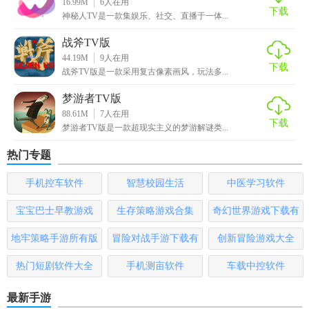
16.99M
6
人在用
下载
神秘人TV是一款集娱乐、社交、直播于一体...
4. 下载与分享：点击下载图标选择离线下载，或点击分享按
钮将影片分享给好友。
战斧TV版
44.19M
9
人在用
【神秘人TV最新版推荐】
下载
战斧TV版是一款采用复古像素画风，玩法多...
神秘人TV最新版以其丰富的资源、高清的画质、流畅的体验
梦游者TV版
以及强大的互动功能，成为影视爱好者的不二之选。无论是
88.61M
7
人在用
下载
梦游者TV版是一款超现实主义的梦游解谜类...
追剧党还是电影迷，都能在这里找到属于自己的乐趣。
热门专题
手机控车软件
智慧校园生活
中医学习软件
宝宝巴士早教游戏
生存策略游戏合集
奇幻世界游戏下载有
哪些
地牢策略手游所有版
冒险对战手游下载有
创新冒险游戏大全
本
哪些
热门短剧软件大全
手机测亩软件
车载中控软件
最新手游