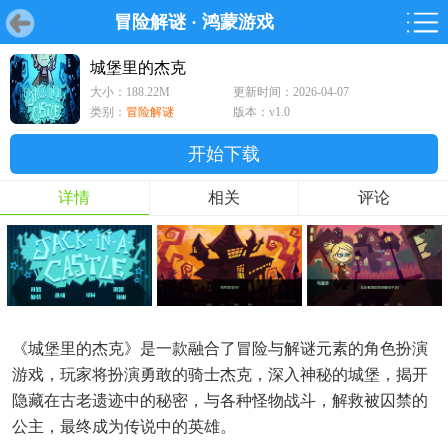
冒险解谜
·
鸿蒙游戏
首页
首页
游戏
软件
游戏
鸿蒙
鸿蒙
软件
专题
鸿蒙游戏
鸿蒙软件
专题
城堡里的杰克
大小：188.22M
更新时间：2026-04-07
游戏
软件
类别：
冒险解谜
版本：v1.0
开始下载
详情
相关
评论
《城堡里的杰克》是一款融合了冒险与解谜元素的角色扮演
游戏，玩家将扮演勇敢的骑士杰克，深入神秘的城堡，揭开
隐藏在古老遗迹中的秘密，与各种怪物战斗，解救被囚禁的
公主，最终成为传说中的英雄。