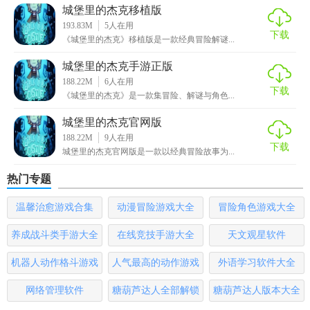
乐趣。它不仅仅是一款游戏，更是一次关于勇气、智慧与牺
城堡里的杰克移植版
牲的传奇旅程。
193.83M
5
人在用
下载
《城堡里的杰克》移植版是一款经典冒险解谜...
城堡里的杰克手游正版
188.22M
6
人在用
下载
《城堡里的杰克》是一款集冒险、解谜与角色...
城堡里的杰克官网版
188.22M
9
人在用
下载
城堡里的杰克官网版是一款以经典冒险故事为...
热门专题
温馨治愈游戏合集
动漫冒险游戏大全
冒险角色游戏大全
养成战斗类手游大全
在线竞技手游大全
天文观星软件
机器人动作格斗游戏
人气最高的动作游戏
外语学习软件大全
大全
排行榜
网络管理软件
糖葫芦达人全部解锁
糖葫芦达人版本大全