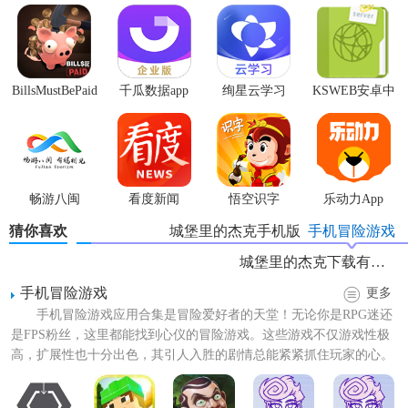
术，增加挑战性与策略深度。
【城堡里的杰克特色】
1. 角色成长：通过完成任务、击败敌人获取经验值，提升角
BillsMustBePaid
千瓜数据app
绚星云学习
KSWEB安卓中
色等级，解锁新技能和装备。
汉化版
文版
2. 自由探索：城堡内部设计错综复杂，隐藏着众多宝藏和秘
密通道，鼓励玩家自由探索，发现隐藏剧情。
畅游八闽
看度新闻
悟空识字
乐动力App
3. 多样谜题：游戏中穿插了丰富的解谜元素，考验玩家的逻
猜你喜欢
城堡里的杰克手机版
手机冒险游戏
辑思维和观察力，解开谜题获得关键道具。
城堡里的杰克下载有哪些
4. 动态天气系统：游戏世界中的天气会随时间变化，影响游
手机冒险游戏
戏环境和战斗策略，增添游戏变数。
更多
手机冒险游戏应用合集是冒险爱好者的天堂！无论你是RPG迷还
5. 音乐沉浸：原声音乐悠扬动听，与游戏氛围完美融合，提
是FPS粉丝，这里都能找到心仪的冒险游戏。这些游戏不仅游戏性极
升整体游戏体验。
高，扩展性也十分出色，其引人入胜的剧情总能紧紧抓住玩家的心。
关卡众多，挑战性十足...
【城堡里的杰克技巧】