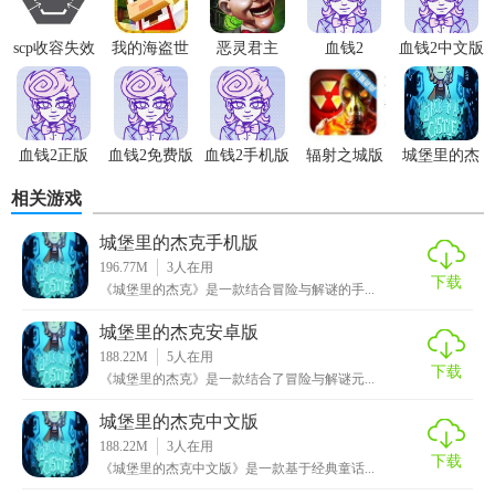
1. 观察环境：细心观察周围环境，利用场景中的物品解决难
scp收容失效
我的海盗世
恶灵君主
血钱2
血钱2中文版
题。
3d手机版
界
2. 合理搭配技能：根据敌人类型和地形特点，选择合适的技
能组合进行战斗。
血钱2正版
血钱2免费版
血钱2手机版
辐射之城版
城堡里的杰
3. 优先解决远程敌人：避免被敌人远程攻击干扰，优先清除
克
相关游戏
远程威胁。
城堡里的杰克手机版
4. 利用道具：游戏中获得的道具各有妙用，合理利用可以化
196.77M
3
人在用
险为夷。
下载
《城堡里的杰克》是一款结合冒险与解谜的手...
5. 保存进度：定期保存游戏进度，以防意外发生。
城堡里的杰克安卓版
188.22M
5
人在用
【城堡里的杰克点评】
下载
《城堡里的杰克》是一款结合了冒险与解谜元...
《城堡里的杰克》以其精美的画面、引人入胜的剧情和富有
城堡里的杰克中文版
188.22M
3
人在用
挑战性的游戏体验，为玩家打造了一场难忘的冒险之旅。无
下载
《城堡里的杰克中文版》是一款基于经典童话...
论是解谜爱好者还是动作游戏粉丝，都能在这款游戏中找到