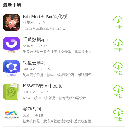
版
最新手游
BillsMustBePaid汉化版
44.56M
v1.0
下载
《BillsMustBePaid汉化版》...
千瓜数据app
66.02M
v2.9.5
下载
千瓜数据是一款专注于社交媒体（尤其是小红...
绚星云学习
348.54M
v1.0.277
下载
绚星云学习是一款集在线课程学习、考试测评...
KSWEB安卓中文版
358.80M
v4.07
下载
KSWEB安卓中文版是一款专为移动端设计...
畅游八闽
63M
v6.1.9
下载
畅游八闽是一款专为福建省旅游打造的综合性...