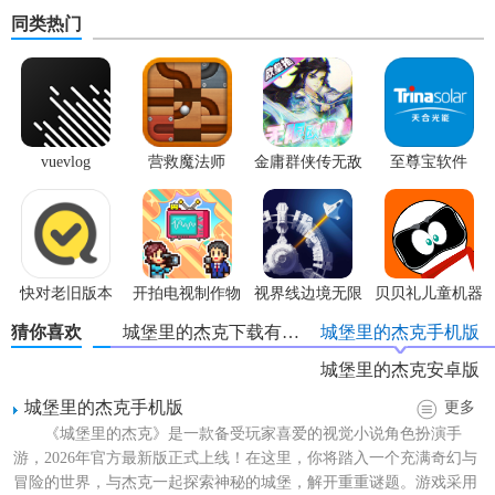
同类热门
vuevlog
营救魔法师
金庸群侠传无敌
至尊宝软件
版
快对老旧版本
开拍电视制作物
视界线边境无限
贝贝礼儿童机器
语内置菜单版
科技点
人app安卓版
猜你喜欢
城堡里的杰克下载有哪些
城堡里的杰克手机版
城堡里的杰克安卓版
城堡里的杰克手机版
更多
《城堡里的杰克》是一款备受玩家喜爱的视觉小说角色扮演手
游，2026年官方最新版正式上线！在这里，你将踏入一个充满奇幻与
冒险的世界，与杰克一起探索神秘的城堡，解开重重谜题。游戏采用