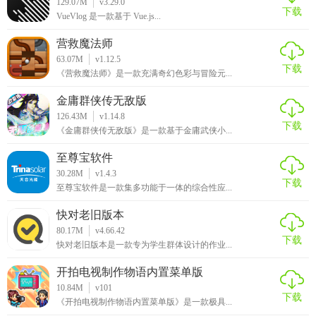
129.07M
v3.29.0
下载
VueVlog 是一款基于 Vue.js...
营救魔法师
63.07M
v1.12.5
下载
《营救魔法师》是一款充满奇幻色彩与冒险元...
金庸群侠传无敌版
126.43M
v1.14.8
下载
《金庸群侠传无敌版》是一款基于金庸武侠小...
至尊宝软件
30.28M
v1.4.3
下载
至尊宝软件是一款集多功能于一体的综合性应...
快对老旧版本
80.17M
v4.66.42
下载
快对老旧版本是一款专为学生群体设计的作业...
开拍电视制作物语内置菜单版
10.84M
v101
下载
《开拍电视制作物语内置菜单版》是一款极具...