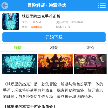
冒险解谜
·
鸿蒙游戏
首页
首页
游戏
软件
游戏
鸿蒙
鸿蒙
软件
专题
鸿蒙游戏
鸿蒙软件
专题
城堡里的杰克手游正版
大小：188.22M
更新时间：2026-04-09
游戏
软件
类别：
冒险解谜
版本：v1.0
开始下载
详情
相关
评论
《城堡里的杰克》是一款集冒险、解谜与角色扮演于一体的
手游，玩家将扮演勇敢的杰克，探索神秘的城堡，解开古老
的谜题，与各种奇幻生物互动，最终揭开城堡的秘密。
【城堡里的杰克手游正版简介】