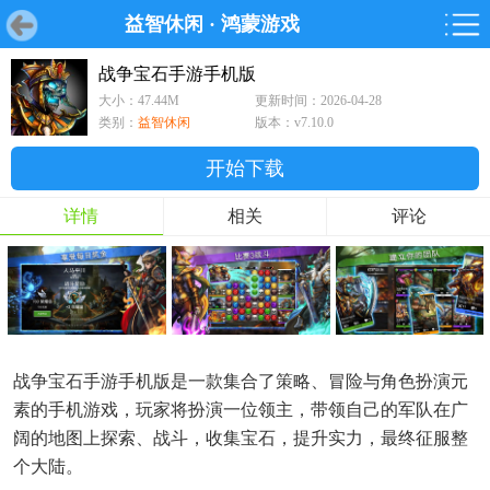
益智休闲
·
鸿蒙游戏
首页
首页
游戏
软件
游戏
鸿蒙
鸿蒙
软件
专题
鸿蒙游戏
鸿蒙软件
专题
战争宝石手游手机版
大小：47.44M
更新时间：2026-04-28
游戏
软件
类别：
益智休闲
版本：v7.10.0
开始下载
详情
相关
评论
战争宝石手游手机版是一款集合了策略、冒险与角色扮演元
素的手机游戏，玩家将扮演一位领主，带领自己的军队在广
阔的地图上探索、战斗，收集宝石，提升实力，最终征服整
个大陆。