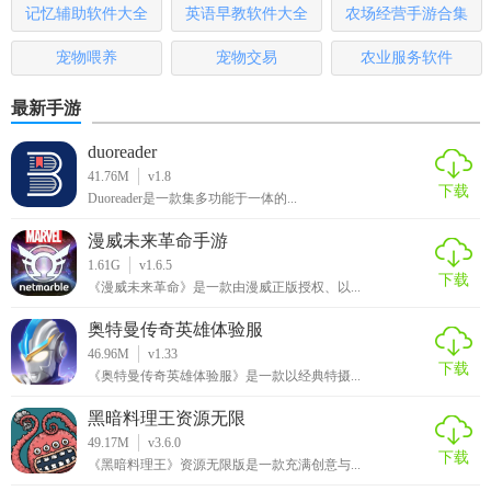
记忆辅助软件大全
英语早教软件大全
农场经营手游合集
宠物喂养
宠物交易
农业服务软件
最新手游
duoreader
41.76M
v1.8
下载
Duoreader是一款集多功能于一体的...
漫威未来革命手游
1.61G
v1.6.5
下载
《漫威未来革命》是一款由漫威正版授权、以...
奥特曼传奇英雄体验服
46.96M
v1.33
下载
《奥特曼传奇英雄体验服》是一款以经典特摄...
黑暗料理王资源无限
49.17M
v3.6.0
下载
《黑暗料理王》资源无限版是一款充满创意与...