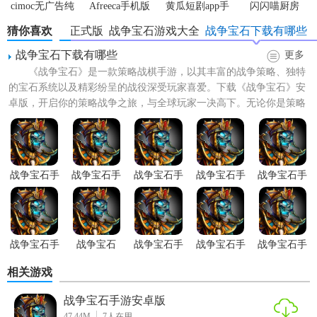
cimoc无广告纯
Afreeca手机版
黄瓜短剧app手
闪闪喵厨房
净版
机版
猜你喜欢
战争宝石正式版
战争宝石游戏大全
战争宝石下载有哪些
战争宝石下载有哪些
更多
《战争宝石》是一款策略战棋手游，以其丰富的战争策略、独特
的宝石系统以及精彩纷呈的战役深受玩家喜爱。下载《战争宝石》安
卓版，开启你的策略战争之旅，与全球玩家一决高下。无论你是策略
游戏的新手还是老鸟，都能...
战争宝石手
战争宝石手
战争宝石手
战争宝石手
战争宝石手
游简中版
游完整版
游免内购版
游正式版
游通用版
战争宝石手
战争宝石
战争宝石手
战争宝石手
战争宝石手
游无限金币
8.8.0版本
游免费版
游正式版
游安卓版
相关游戏
版
战争宝石手游安卓版
47.44M
7
人在用