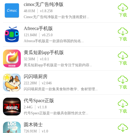
cimoc无广告纯净版
48.01M
v1.8.258
下载
Cimoc无广告纯净版是一款专为漫画爱好...
Afreeca手机版
121.84M
v6.25.0
下载
Afreeca手机版是一款源自韩国的知名...
黄瓜短剧app手机版
32.50M
v1.0.1
下载
黄瓜短剧app手机版是一款专注于短剧内容...
闪闪喵厨房
222.28M
v2.046
下载
闪闪喵厨房是一款集美食制作教学、食材管理...
代号Space正版
2.44G
v1.1.8
下载
代号Space正版是一款极具创新性的太空...
圆木骑士
726.91M
v1.0