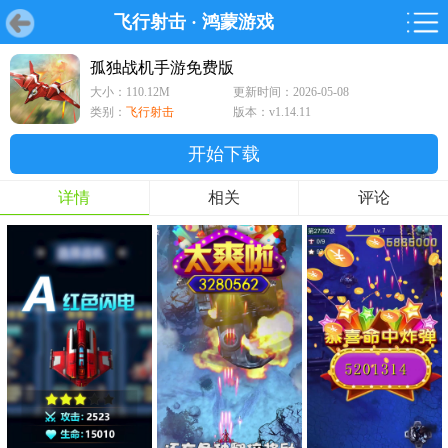
飞行射击
·
鸿蒙游戏
首页
首页
游戏
软件
游戏
鸿蒙
鸿蒙
软件
专题
鸿蒙游戏
鸿蒙软件
专题
孤独战机手游免费版
大小：110.12M
更新时间：2026-05-08
游戏
软件
类别：
飞行射击
版本：v1.14.11
开始下载
详情
相关
评论