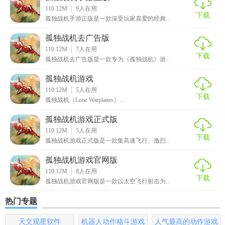
5. 排行榜系统：设有全球排行榜，玩家可以与其他玩家一较
110.12M
9
人在用
下载
高下，争夺高分和排名。
孤独战机手游正版是一款深受玩家喜爱的经典...
【孤独战机手游免费版内容】
孤独战机去广告版
110.12M
7
人在用
下载
1. 精美画面：采用高清画质，打造逼真的战斗场景和华丽的
孤独战机去广告版是一款专为《孤独战机》游...
特效。
孤独战机游戏
110.12M
5
人在用
2. 丰富音效：提供多种音效和背景音乐，增强游戏的沉浸
下载
孤独战机（Lone Warplanes）...
感。
孤独战机游戏正式版
3. 社交互动：支持好友系统，玩家可以邀请好友一起游戏，
110.12M
5
人在用
下载
共同挑战难关。
孤独战机游戏正式版是一款集高速飞行、激烈...
孤独战机游戏官网版
4. 任务系统：设有丰富的任务系统，完成任务可获得丰厚奖
110.12M
8
人在用
励。
下载
孤独战机游戏官网版是一款以太空飞行射击为...
【孤独战机手游免费版玩法】
热门专题
1. 操作方式：通过虚拟按键或触屏操作控制战机的移动和射
天文观星软件
机器人动作格斗游戏
人气最高的动作游戏