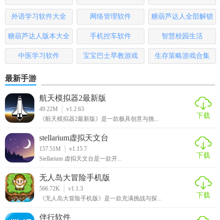
击。
大全
排行榜
外语学习软件大全
网络管理软件
糖葫芦达人全部解锁
2. 目标设定：击败敌人、收集金币、通过关卡等，达成游戏
版
糖葫芦达人版本大全
手机控车软件
智慧校园生活
目标。
中医学习软件
宝宝巴士早教游戏
生存策略游戏合集
3. 策略运用：合理利用战机的技能和道具，制定有效的战斗
策略。
最新手游
4. 升级发展：不断升级战机，解锁新的技能和装备，提升战
航天模拟器2最新版
斗力。
49.22M
v1.2.63
下载
《航天模拟器2最新版》是一款极具创意与挑...
5. 挑战自我：挑战高难度关卡和BOSS，提升游戏成就感。
stellarium虚拟天文台
【孤独战机手游免费版推荐】
157.51M
v1.15.7
下载
Stellarium 虚拟天文台是一款开...
孤独战机手游免费版是一款值得一试的飞行射击游戏，它提
无人岛大冒险手机版
供了丰富的游戏内容和多样的玩法，能够带给玩家无尽的乐
566.72K
v1.1.3
趣和挑战。无论是喜欢刺激的战斗还是追求高分排名，这款
下载
《无人岛大冒险手机版》是一款充满挑战与探...
游戏都能满足你的需求。快来下载体验吧！
伴行软件