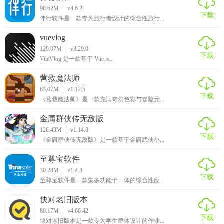
90.62M
v4.6.2
下载
伴行软件是一款专为旅行者设计的综合性旅行...
vuevlog
129.07M
v3.29.0
下载
VueVlog 是一款基于 Vue.js...
营救魔法师
63.07M
v1.12.5
下载
《营救魔法师》是一款充满奇幻色彩与冒险元...
金庸群侠传无敌版
126.43M
v1.14.8
下载
《金庸群侠传无敌版》是一款基于金庸武侠小...
至尊宝软件
30.28M
v1.4.3
下载
至尊宝软件是一款集多功能于一体的综合性应...
快对老旧版本
80.17M
v4.66.42
下载
快对老旧版本是一款专为学生群体设计的作业...