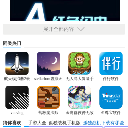
展开全部内容
同类热门
航天模拟器2最
stellarium虚拟天
无人岛大冒险手
伴行软件
新版
文台
机版
vuevlog
营救魔法师
金庸群侠传无敌
至尊宝软件
版
猜你喜欢
孤独战机手游大全
孤独战机手机版
孤独战机下载有哪些