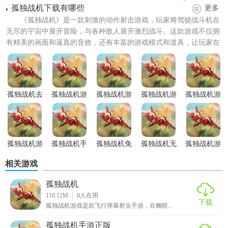
孤独战机下载有哪些
更多
《孤独战机》是一款刺激的动作射击游戏，玩家将驾驶战斗机在
无尽的宇宙中展开冒险，与各种敌人展开激烈战斗。这款游戏不仅拥
有精美的画面和逼真的音效，还有丰富的游戏模式和道具，让玩家在
战斗中不断挑战自我，提升...
【孤独战机手游免费版功能】
1. 多样战机：提供多种不同外观和技能的战机供玩家选择，
孤独战机去
孤独战机游
孤独战机游
孤独战机游
孤独战机游
广告版
戏正式版
戏安装
戏官网版
戏中文版
每种战机都有独特的升级路径和属性。
2. 丰富关卡：包含多个不同主题的关卡，每个关卡都有独特
的敌人和障碍物，挑战玩家的反应速度和策略能力。
孤独战机游
孤独战机手
孤独战机免
孤独战机无
孤独战机游
戏安卓版
游正版
广告版
限钻石版
戏内购版
3. 升级系统：玩家可以通过游戏获得的金币来升级战机的武
相关游戏
器和装备，提升战斗力。
孤独战机
110.12M
8
人在用
4. 自动射击：支持自动射击功能，让玩家在忙碌时也能轻松
下载
孤独战机游戏是款飞行弹幕射击手游，在幽暗...
游戏。
孤独战机手游正版