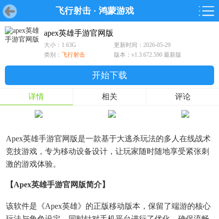
飞行射击
·
鸿蒙游戏
首页
首页
游戏
软件
游戏
鸿蒙
鸿蒙
软件
专题
鸿蒙游戏
鸿蒙软件
专题
apex英雄手游官网版
大小：1.63G
更新时间：2026-05-29
游戏
软件
类别：
飞行射击
版本：v1.3.672.590 最新版
开始下载
详情
相关
评论
Apex英雄手游官网版是一款基于大逃杀玩法的多人在线战术
竞技游戏，专为移动设备设计，让玩家随时随地享受紧张刺
激的游戏体验。
【apex英雄手游官网版简介】
该软件是《Apex英雄》的正版移动版本，保留了端游的核心
玩法与角色设定，同时针对手机平台进行了优化，确保流畅