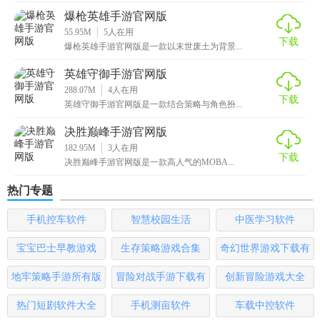
1. 公平竞技环境：通过反作弊系统维护游戏公平性，保障每
爆枪英雄手游官网版
位玩家的游戏体验。
55.95M
5
人在用
下载
爆枪英雄手游官网版是一款以末世废土为背景...
2. 快速匹配系统：高效匹配机制，快速加入游戏，减少等待
时间。
英雄守御手游官网版
288.07M
4
人在用
3. 直观的操作界面：简洁易上手的操作界面，适应各种手机
下载
英雄守御手游官网版是一款结合策略与角色扮...
操作习惯。
决胜巅峰手游官网版
4. 丰富的社交功能：好友系统、战队系统，促进玩家间的互
182.95M
3
人在用
下载
动与合作。
决胜巅峰手游官网版是一款高人气的MOBA...
热门专题
【apex英雄手游官网版点评】
手机控车软件
智慧校园生活
中医学习软件
Apex英雄手游官网版以其高度的还原度、流畅的操作体验以
及丰富的游戏内容，成功将PC端的经典战术竞技体验带到了
宝宝巴士早教游戏
生存策略游戏合集
奇幻世界游戏下载有
移动平台。无论是对于《Apex英雄》的老玩家还是新入坑的
哪些
地牢策略手游所有版
冒险对战手游下载有
创新冒险游戏大全
玩家来说，这都是一款不可多得的高品质手游。其不断更新
的内容、强大的社交功能以及公平的游戏环境，都使得这款
本
哪些
热门短剧软件大全
手机测亩软件
车载中控软件
游戏在移动市场脱颖而出，成为战术竞技爱好者的首选。