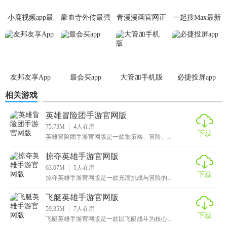
5. 语音聊天与通讯：内置语音聊天功能，便于团队间快速沟
小鹿视频app最
豪血寺外传最强
青漫漫画官网正
一起搜Max最新
通策略。
新版
传说无限血版
版
版
【apex英雄手游官网版亮点】
1. 高清画质与流畅操作：针对手机性能优化，保证高画质同
友邦友享App
最会买app
大管加手机版
必捷投屏app
时保证流畅度。
相关游戏
2. 跨平台联机：支持PC、主机及手机玩家同台竞技，扩大社
英雄冒险团手游官网版
交圈。
75.73M
4
人在用
下载
3. 持续更新内容：定期推出新角色、地图、模式及活动，保
英雄冒险团手游官网版是一款集策略、冒险、...
持游戏新鲜感。
掠夺英雄手游官网版
63.07M
5
人在用
4. 丰富的社区互动：观看直播、浏览攻略、参与讨论，与全
下载
掠夺英雄手游官网版是一款充满挑战与冒险的...
球玩家交流心得。
飞艇英雄手游官网版
【apex英雄手游官网版优势】
59.35M
7
人在用
下载
飞艇英雄手游官网版是一款以飞艇战斗为核心...