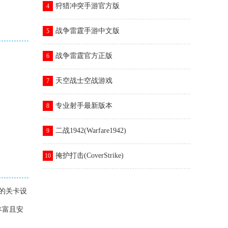
狩猎冲突手游官方版
4
战争雷霆手游中文版
5
战争雷霆官方正版
6
天空战士空战游戏
7
专业射手最新版本
8
二战1942(Warfare1942)
9
掩护打击(CoverStrike)
10
的关卡设
丰富且安