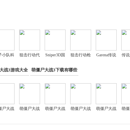
子小队科
狙击行动代
Sniper3D国
狙击行动枪
Garena传说
传说
幻战术
号猎鹰国际
际服
战游戏解锁
对决台服
方
大战3游戏大全
萌僵尸大战3下载有哪些
服
版
僵尸大战
萌僵尸大战
萌僵尸大战
萌僵尸大战
萌僵尸大战
萌僵
手游去广
3游戏官方
3游戏正式
3游戏无限
3游戏无限
3游