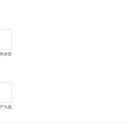
对决官
正版
尸大战
戏单机