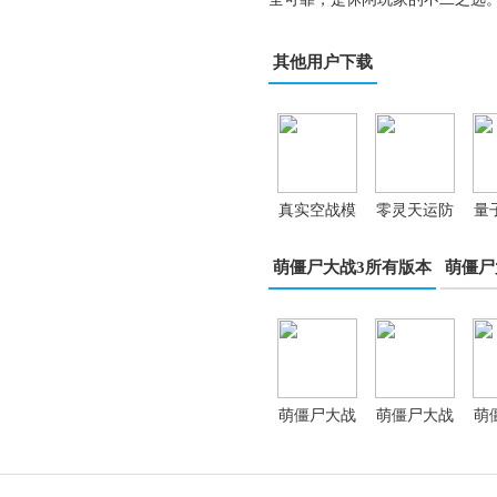
其他用户下载
真实空战模
零灵天运防
量
拟器RCS
线
萌僵尸大战3所有版本
萌僵尸
萌僵尸大战
萌僵尸大战
萌
3手游纯净
3手游绿色
3