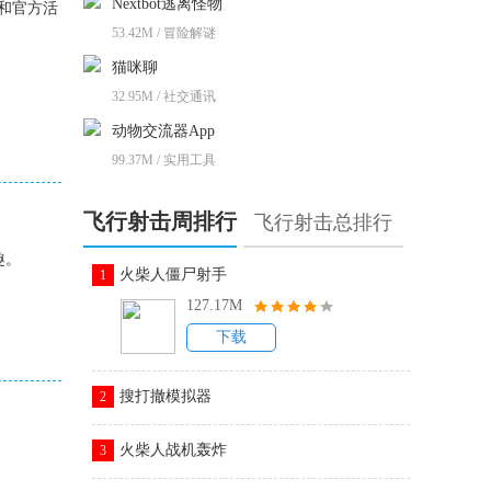
Nextbot逃离怪物
和官方活
53.42M / 冒险解谜
猫咪聊
32.95M / 社交通讯
动物交流器App
99.37M / 实用工具
飞行射击周排行
飞行射击总排行
趣。
火柴人僵尸射手
1
127.17M
下载
搜打撤模拟器
2
火柴人战机轰炸
3