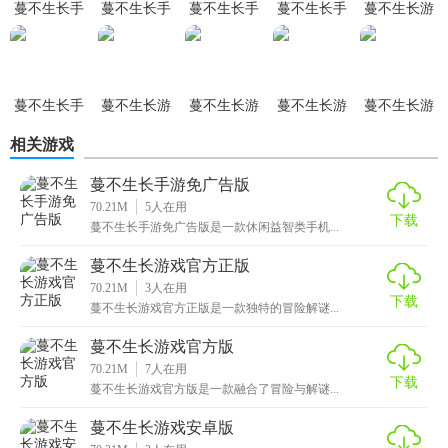
蔓不生长手
蔓不生长手
蔓不生长手
蔓不生长手
蔓不生长游
游戏新鲜感。
游全图鉴版
游免广告版
游电脑版
游正式版
戏完整版
【蔓不生长游戏去广告版用法】
1. 下载并安装：从官方或可信渠道下载蔓不生长游戏去广告
蔓不生长手
蔓不生长游
蔓不生长游
蔓不生长游
蔓不生长游
游单机版
戏汉化版
戏绿色版
戏去广告版
戏安卓版
版，按照提示完成安装。
相关游戏
2. 开始游戏：打开游戏后，选择关卡开始挑战，使用获得的
蔓不生长手游免广告版
阳光购买并布置植物。
70.21M
5
人在用
下载
蔓不生长手游免广告版是一款休闲益智类手机...
3. 策略布阵：根据当前关卡的特点和敌人类型，灵活调整植
蔓不生长游戏官方正版
物位置，形成有效的防御体系。
70.21M
3
人在用
下载
4. 升级与解锁：通过游戏进程获取金币或阳光，用于升级植
蔓不生长游戏官方正版是一款独特的冒险解谜...
物或解锁新的植物种类。
蔓不生长游戏官方版
70.21M
7
人在用
【蔓不生长游戏去广告版点评】
下载
蔓不生长游戏官方版是一款融合了冒险与解谜...
蔓不生长游戏去广告版是一款结合了策略与休闲的佳作，其
蔓不生长游戏安卓版
独特的艺术风格、丰富的游戏内容和无需广告的清爽体验，