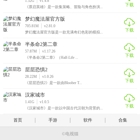
1.32G
v1.4.8
下载
《票启英雄》是一款集策略、冒险与角色扮演...
梦幻魔法屋官方版
705.81M
v2.81.0
下载
梦幻魔法屋官方版是一款充满奇幻色彩的模拟...
半条命2第二章
57.87M
v1.17.26
下载
《半条命2第二章》（Half-Life ...
层层恐惧2
28.22M
v1.0.26
下载
《层层恐惧2》是一款由Bloober T...
汉家城市
1.41G
v1.0.5
下载
《汉家城市》是一款以中国古代汉朝为背景的...
首页
手游
软件
合集
©电视猫