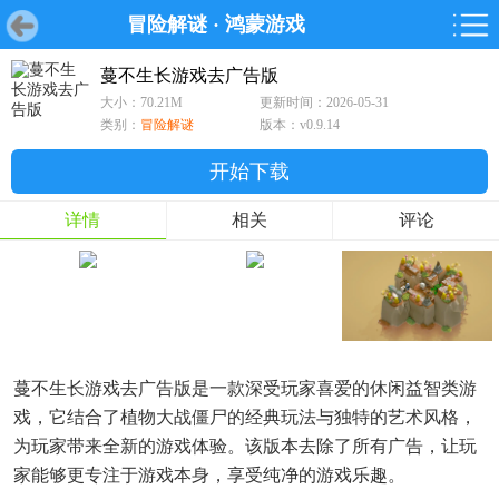
冒险解谜
·
鸿蒙游戏
首页
首页
游戏
软件
游戏
鸿蒙
鸿蒙
软件
专题
鸿蒙游戏
鸿蒙软件
专题
蔓不生长游戏去广告版
大小：70.21M
更新时间：2026-05-31
游戏
软件
类别：
冒险解谜
版本：v0.9.14
开始下载
详情
相关
评论
蔓不生长游戏去广告版是一款深受玩家喜爱的休闲益智类游
戏，它结合了植物大战僵尸的经典玩法与独特的艺术风格，
为玩家带来全新的游戏体验。该版本去除了所有广告，让玩
家能够更专注于游戏本身，享受纯净的游戏乐趣。