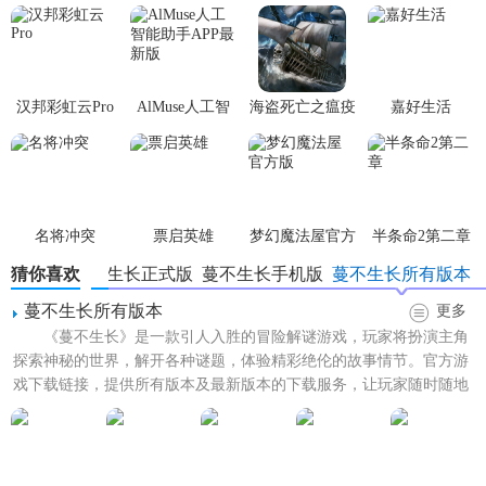
同时注意阳光的生产与消耗平衡。
3. 观察学习：观察每关的特点，学习如何高效利用有限的资
源应对不同的挑战。
汉邦彩虹云Pro
AlMuse人工智
海盗死亡之瘟疫
嘉好生活
能助手APP最新
4. 升级植物：及时升级植物，提升其攻击力和特殊能力，以
版
应对更强大的敌人。
【蔓不生长游戏去广告版亮点】
名将冲突
票启英雄
梦幻魔法屋官方
半条命2第二章
1. 精美画面：采用手绘风格的卡通画面，色彩丰富，细节精
版
猜你喜欢
蔓不生长正式版
蔓不生长手机版
蔓不生长所有版本
致，给玩家带来视觉享受。
蔓不生长所有版本
更多
2. 创意无限：丰富的关卡设计，每一关都充满挑战，鼓励玩
《蔓不生长》是一款引人入胜的冒险解谜游戏，玩家将扮演主角
探索神秘的世界，解开各种谜题，体验精彩绝伦的故事情节。官方游
家发挥创意，寻找最佳解决方案。
戏下载链接，提供所有版本及最新版本的下载服务，让玩家随时随地
3. 离线模式：支持离线游玩，无需网络连接也能享受游戏的
享受游戏的乐趣。无论是经...
乐趣。
4. 免费更新：定期更新内容，包括新关卡、新植物等，保持