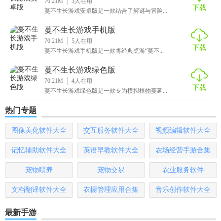
70.21M
3
人在用
下载
使其成为同类游戏中的佼佼者。无论是对于喜欢策略挑战的
蔓不生长游戏安卓版是一款结合了解谜与冒险...
玩家，还是追求视觉享受的玩家来说，都是一个不可多得的
蔓不生长游戏手机版
好选择。
70.21M
5
人在用
下载
蔓不生长游戏手机版是一款将经典桌游“蔓不...
蔓不生长游戏绿色版
70.21M
4
人在用
下载
蔓不生长游戏绿色版是一款专为模拟植物蔓延...
热门专题
图像美化软件大全
交互服务软件大全
视频编辑软件大全
记忆辅助软件大全
英语早教软件大全
农场经营手游合集
宠物喂养
宠物交易
农业服务软件
文档翻译软件大全
衣橱管理应用合集
音乐创作软件大全
最新手游