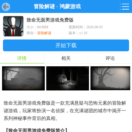
冒险解谜
·
鸿蒙游戏
首页
首页
游戏
软件
游戏
鸿蒙
鸿蒙
软件
专题
鸿蒙游戏
鸿蒙软件
专题
致命无面男游戏免费版
大小：84.86M
更新时间：2026-06-05
游戏
软件
类别：
冒险解谜
版本：v1.10
开始下载
详情
相关
评论
致命无面男游戏免费版是一款充满悬疑与恐怖元素的冒险解
谜游戏，玩家将扮演一名侦探，在充满谜团的城市中揭开一
系列神秘事件背后的真相。
【致命无面男游戏免费版简介】