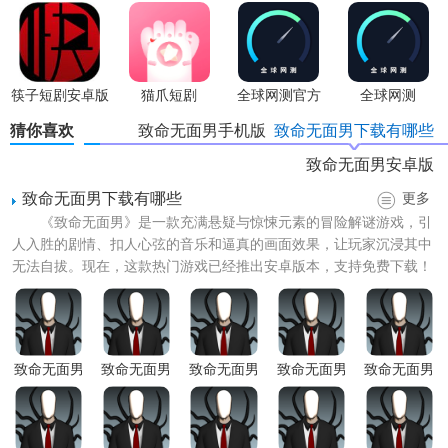
新版本
筷子短剧安卓版
猫爪短剧
全球网测官方
全球网测
app
猜你喜欢
致命无面男手机版
致命无面男下载有哪些
致命无面男安卓版
致命无面男下载有哪些
更多
《致命无面男》是一款充满悬疑与惊悚元素的冒险解谜游戏，引
人入胜的剧情、扣人心弦的音乐和逼真的画面效果，让玩家沉浸其中
无法自拔。现在，这款热门游戏已经推出安卓版本，支持免费下载！
无论是对于喜欢挑战智力的...
致命无面男
致命无面男
致命无面男
致命无面男
致命无面男
游戏官方正
(恐怖逃生)
游戏正式版
游戏完整版
游戏内购版
版
游戏