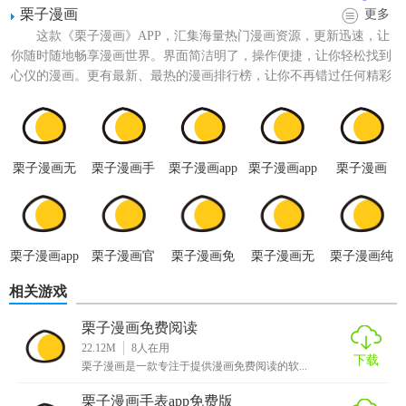
栗子漫画
更多
4. 高清画质：提供多种画质选择，适配不同网络环境。
这款《栗子漫画》APP，汇集海量热门漫画资源，更新迅速，让
5. 社区互动：内置评论区，与作者及其他读者交流心得。
你随时随地畅享漫画世界。界面简洁明了，操作便捷，让你轻松找到
心仪的漫画。更有最新、最热的漫画排行榜，让你不再错过任何精彩
【栗子漫画免费版亮点】
内容。无论你是喜欢热血...
1. 免费阅读：大部分内容可免费阅读，无广告打扰。
栗子漫画无
栗子漫画手
栗子漫画app
栗子漫画app
栗子漫画
2. 更新迅速：与官方同步更新，及时获取最新章节。
广告纯净版
表app免费版
免费版
官方版
3. 个性化设置：多种阅读皮肤和界面布局，满足不同审美需
求。
栗子漫画app
栗子漫画官
栗子漫画免
栗子漫画无
栗子漫画纯
4. 多源切换：提供多个漫画源，保障阅读稳定性。
免费
方版
费阅读
广告
净版
相关游戏
【栗子漫画免费版玩法】
栗子漫画免费阅读
1. 搜索功能：通过关键词快速找到目标漫画。
22.12M
8
人在用
下载
栗子漫画是一款专注于提供漫画免费阅读的软...
2. 书架管理：将喜欢的漫画加入书架，方便追踪阅读进度。
栗子漫画手表app免费版