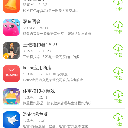
63.02M
2.13.3
下载
秒抢红包app2.7.3是一款专为社交场...
双鱼语音
383.81M
v2.15
下载
双鱼语音是一款集语音交互、智能识别与多样...
三维模拟器1.5.23
83.27M
v1.10.23
下载
三维模拟器1.5.23是一款高度自由的多...
honor应用商店
46.38M
vv13.6.1.301 安卓版
下载
Honor应用商店是荣耀公司官方推出的应...
体重模拟器游戏
40.30M
v2.4.1
下载
体重模拟器是一款以健康管理与生活模拟为核...
迅雷7绿色版
45.35M
v1.3
下载
迅雷7绿色版是一款基于迅雷7官方版本优化...