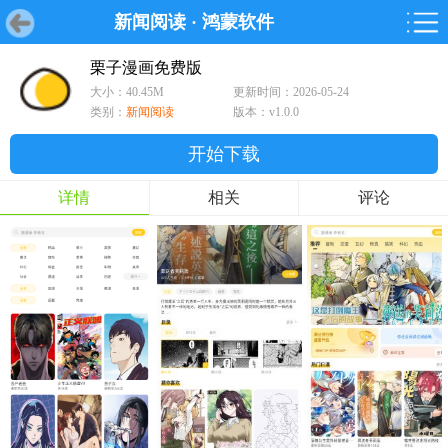
新闻阅读
·
鸿蒙软件
首页
首页
游戏
软件
游戏
鸿蒙
鸿蒙
软件
专题
鸿蒙游戏
鸿蒙软件
专题
栗子漫画免费版
大小：40.45M
更新时间：2026-05-24
游戏
软件
类别：
新闻阅读
版本：v1.0.0
开始下载
详情
相关
评论