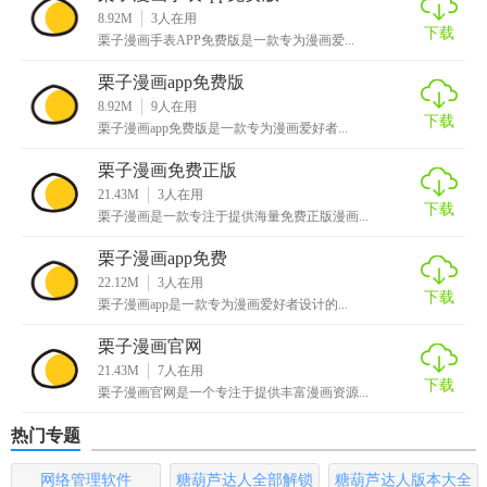
3. 设置提醒：对关注的漫画设置更新提醒，不错过任何精彩
8.92M
3
人在用
下载
栗子漫画手表APP免费版是一款专为漫画爱...
内容。
栗子漫画app免费版
【栗子漫画免费版测评】
8.92M
9
人在用
下载
栗子漫画app免费版是一款专为漫画爱好者...
栗子漫画免费版以其丰富的资源、流畅的使用体验以及个性
化的设置赢得了广大漫画迷的喜爱。它不仅是一个优秀的漫
栗子漫画免费正版
画阅读平台，更是一个漫画爱好者的社区，让用户能够在这
21.43M
3
人在用
下载
栗子漫画是一款专注于提供海量免费正版漫画...
里发现新作品、交流想法，享受纯粹的漫画阅读乐趣。对于
追求高质量漫画阅读体验的用户来说，这是一款不可多得的
栗子漫画app免费
应用。
22.12M
3
人在用
下载
栗子漫画app是一款专为漫画爱好者设计的...
栗子漫画官网
21.43M
7
人在用
下载
栗子漫画官网是一个专注于提供丰富漫画资源...
热门专题
网络管理软件
糖葫芦达人全部解锁
糖葫芦达人版本大全