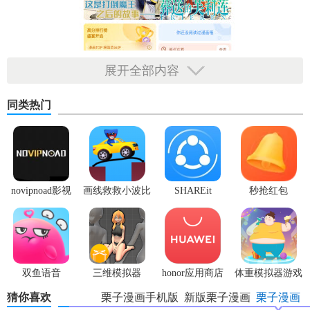
展开全部内容
同类热门
novipnoad影视
画线救救小波比
SHAREit
秒抢红包
平台手机版
最新版
app2.7.3
【栗子漫画免费版功能】
1. 丰富资源库：汇集国内外数万部漫画作品，持续更新。
2. 智能推荐：根据用户偏好，智能推送个性化漫画。
双鱼语音
三维模拟器
honor应用商店
体重模拟器游戏
1.5.23
3. 离线下载：支持章节或全本缓存，无网络也能畅快阅读。
猜你喜欢
栗子漫画手机版
新版栗子漫画
栗子漫画