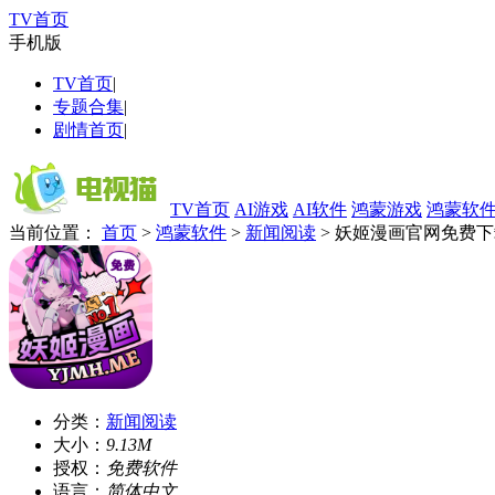
TV首页
手机版
TV首页
|
专题合集
|
剧情首页
|
TV首页
AI游戏
AI软件
鸿蒙游戏
鸿蒙软
当前位置：
首页
>
鸿蒙软件
>
新闻阅读
> 妖姬漫画官网免费
分类：
新闻阅读
大小：
9.13M
授权：
免费软件
语言：
简体中文