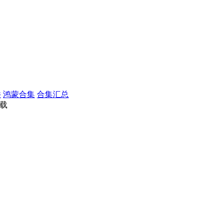
件
鸿蒙合集
合集汇总
下载