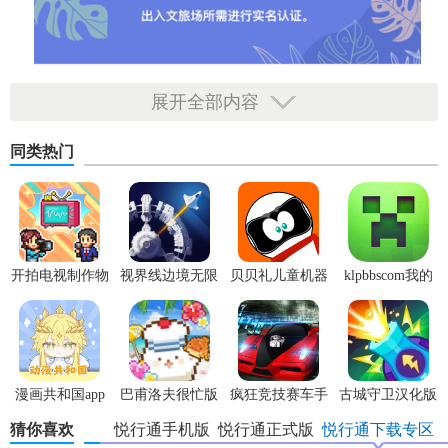
展开全部内容
同类热门
开拍电视制作物
视界线边境无限
贝贝礼儿童机器
klpbbscom我的
语内置菜单版
科技点
人app安卓版
世界
漫画共和国app
巴甫洛夫很忙版
疯狂竞技赛车手
古城守卫汉化版
官方版
游安卓版
猜你喜欢
悦行通手机版
悦行通正式版
悦行通下载专区