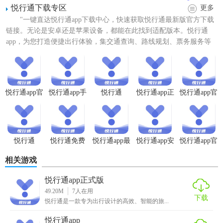
悦行通下载专区
更多
"一键直达悦行通app下载中心，快速获取悦行通最新版官方下载
链接。无论是安卓还是苹果设备，都能在此找到适配版本。悦行通
app，为您打造便捷出行体验，集交通查询、路线规划、票务服务等
功能于一体，让您的旅...
悦行通app功能
1. 实时路况导航：提供精准的实时路况信息，帮助用户避开
悦行通app官
悦行通app手
悦行通
悦行通app正
悦行通app官
方正版
机版
app(原名悦
式版
方版
拥堵路段，选择最佳行驶路线。
通行)
2. 违章查询：支持全国范围内的车辆违章查询，让用户随时
掌握车辆状态。
悦行通
悦行通免费
悦行通app最
悦行通app安
悦行通app官
1.3.19版本
app
新版
装
网版
3. 车辆管理：用户可以记录车辆的保养、维修、保险等信
相关游戏
息，方便管理。
悦行通app正式版
49.20M
7
人在用
4. 停车信息：提供周边停车场的位置、价格和空闲车位信
下载
悦行通是一款专为出行设计的高效、智能的旅...
息，方便用户寻找合适的停车位。
悦行通app