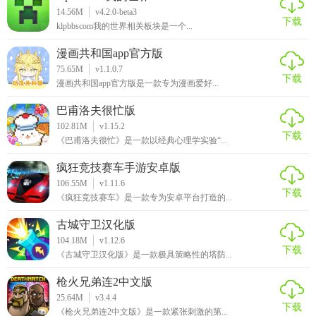
14.56M
v4.2.0-beta3
下载
klpbbscom我的世界相关板块是一个...
漫画共和国app官方版
75.65M
v1.1.0.7
下载
漫画共和国app官方版是一款专为漫画爱好...
巴甫洛夫很忙版
102.81M
v1.15.2
下载
《巴甫洛夫很忙》是一款以经典心理学实验“...
疯狂竞技赛车手游安卓版
106.55M
v1.11.6
下载
《疯狂竞技赛车》是一款专为安卓平台打造的...
古城守卫汉化版
104.18M
v1.12.6
下载
《古城守卫汉化版》是一款极具策略性的塔防...
枪火兄弟连2中文版
25.64M
v3.4.4
下载
《枪火兄弟连2中文版》是一款紧张刺激的第...