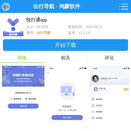
出行导航
·
鸿蒙软件
首页
首页
游戏
软件
游戏
鸿蒙
鸿蒙
软件
专题
鸿蒙游戏
鸿蒙软件
专题
悦行通app
大小：49.20M
更新时间：2026-04-15
游戏
软件
类别：
出行导航
版本：v1.5.2.0
开始下载
详情
相关
评论