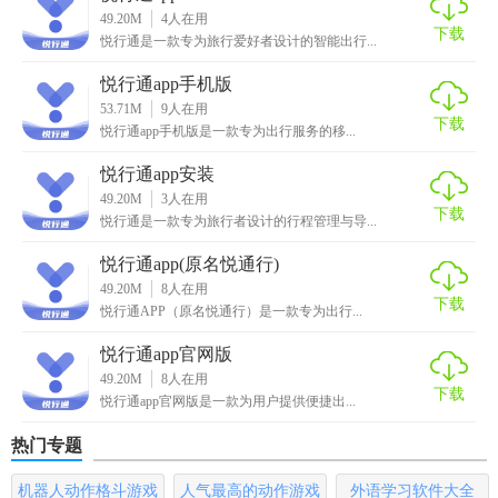
5. 加油优惠：与多家加油站合作，为用户提供加油优惠和便
49.20M
4
人在用
下载
捷的加油服务。
悦行通是一款专为旅行爱好者设计的智能出行...
悦行通app内容
悦行通app手机版
53.71M
9
人在用
下载
1. 地图服务：基于高精度地图，提供精准的地理位置服务。
悦行通app手机版是一款专为出行服务的移...
悦行通app安装
2. 用户社区：用户可以在社区中分享驾驶经验、路况信息和
49.20M
3
人在用
优惠信息。
下载
悦行通是一款专为旅行者设计的行程管理与导...
3. 个性化设置：用户可以根据自己的需求，设置个性化的界
悦行通app(原名悦通行)
面和功能。
49.20M
8
人在用
下载
悦行通APP（原名悦通行）是一款专为出行...
4. 安全驾驶提醒：根据实时路况和交通规则，提供安全驾驶
悦行通app官网版
提醒和建议。
49.20M
8
人在用
下载
5. 紧急救援服务：在车辆发生故障或事故时，提供紧急救援
悦行通app官网版是一款为用户提供便捷出...
服务。
热门专题
悦行通app玩法
机器人动作格斗游戏
人气最高的动作游戏
外语学习软件大全