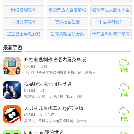
1. 启动应用：打开悦行通APP，进入主界面。
大全
排行榜
网络管理软件
糖葫芦达人全部解锁
糖葫芦达人版本大全
2. 选择功能：根据需要选择实时导航、违章查询、车辆管理
版
手机控车软件
智慧校园生活
中医学习软件
等功能。
宝宝巴士早教游戏
生存策略游戏合集
奇幻世界游戏下载有
3. 输入信息：在相应的功能中输入车辆信息、位置信息等。
哪些
最新手游
4. 查看结果：查看实时路况、违章记录、停车信息等结果。
开拍电视制作物语内置菜单版
5. 分享互动：在社区中分享经验、信息和优惠，与其他用户
10.84M
v101
下载
互动。
《开拍电视制作物语内置菜单版》是一款极具...
视界线边境无限科技点
悦行通app点评
80.16M
v3.2.0
下载
视界线：边境（无限科技点版） 《视...
悦行通APP是一款功能全面、操作简便的驾驶出行助手。其精
准的实时路况导航和丰富的出行服务，大大提高了用户的驾
贝贝礼儿童机器人app安卓版
驶体验和出行效率。同时，用户社区和个性化设置等功能也
66.58M
v1.3.0.37
下载
增加了应用的互动性和趣味性。总的来说，悦行通APP是一款
贝贝礼儿童机器人App安卓版是一款专为儿...
值得推荐的驾驶出行应用。
klpbbscom我的世界