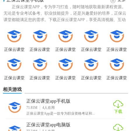
正保云课堂APP，专为学习打造，随时随地获取最新课程资源。
无论是专业考试备考、职业技能提升，还是兴趣爱好的培养，正保云
课堂都能满足您的需求。下载正保云课堂APP，享受高清视频、互动
问答、离线观看等贴心...
【正保云课堂app官方版功能】
正保云课堂
正保云课堂
正保云课堂
正保云课堂
正保云课堂
1. 视频课程：提供高清视频课程，支持离线下载，随时随地
3.1.1版本
app电脑版
app手机版
app免费版
app官网版
学习。
2. 在线题库：包含海量真题、模拟题，支持错题重做，巩固
正保云课堂
正保云课堂
正保云课堂
正保云课堂
正保云课堂
学习成果。
(在线教
登录app
app安装
学生端app
(线上课程学
相关游戏
育)app
习软件)
3. 直播课堂：实时互动直播，与名师面对面交流，解决学习
中的疑问。
正保云课堂app手机版
71.81M
4
人在用
4. 学习计划：根据用户的学习进度和目标，智能生成个性化
下载
正保云课堂App是一款专为职业资格考证和...
学习计划。
正保云课堂app电脑版
5. 社区交流：用户可以在社区中分享学习心得，交流经验，