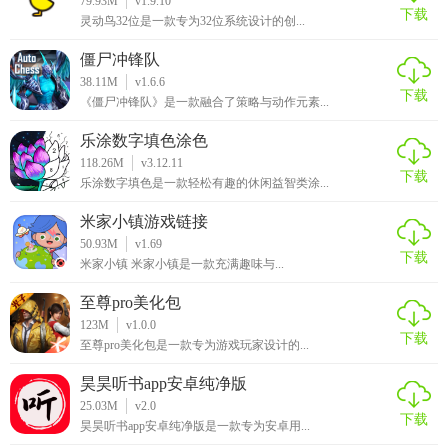
79.93M
v1.9.10
下载
灵动鸟32位是一款专为32位系统设计的创...
僵尸冲锋队
38.11M
v1.6.6
下载
《僵尸冲锋队》是一款融合了策略与动作元素...
乐涂数字填色涂色
118.26M
v3.12.11
下载
乐涂数字填色是一款轻松有趣的休闲益智类涂...
米家小镇游戏链接
50.93M
v1.69
下载
米家小镇 米家小镇是一款充满趣味与...
至尊pro美化包
123M
v1.0.0
下载
至尊pro美化包是一款专为游戏玩家设计的...
昊昊听书app安卓纯净版
25.03M
v2.0
下载
昊昊听书app安卓纯净版是一款专为安卓用...