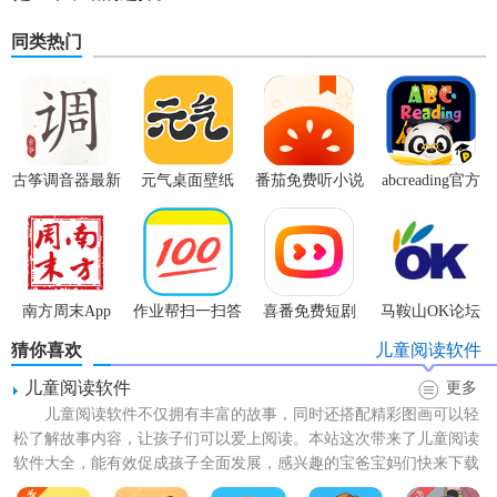
同类热门
古筝调音器最新
元气桌面壁纸
番茄免费听小说
abcreading官方
版本
App
app
版
南方周末App
作业帮扫一扫答
喜番免费短剧
马鞍山OK论坛
题App
APP
App
猜你喜欢
儿童阅读软件
儿童阅读软件
更多
儿童阅读软件不仅拥有丰富的故事，同时还搭配精彩图画可以轻
松了解故事内容，让孩子们可以爱上阅读。本站这次带来了儿童阅读
软件大全，能有效促成孩子全面发展，感兴趣的宝爸宝妈们快来下载
试用吧！