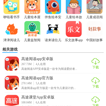
咿啦看书手
儿童绘本屋
伴鱼绘本安
儿童绘本故
儿童成语阅
机版
手机版
卓版
事手机版
读词典
津津阅读儿
儿童益智阅
读来读往儿
乐文故事app
中国好故事
童绘本
读课
童阅读
app
相关游戏
高途阅读app安卓版
267.73M
4
人在用
下载
高途阅读APP安卓版是一款专为阅读爱好者...
高途阅读app官方版
270.14M
5
人在用
下载
高途阅读app官方版是一款专为儿童设计的...
高途课堂App安卓版
100.04M
6
人在用
下载