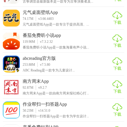
古筝调音器最新版本是一款专为古筝演奏者及...
元气桌面壁纸App
74.17M
v3.66.4403
下载
元气桌面壁纸App是一款专注于提供高清、...
番茄免费听小说app
119.90M
v7.3.2.32
下载
番茄免费听小说App是一款集海量有声小说...
abcreading官方版
253.88M
v7.5.80
下载
ABC Reading是一款专为儿童设计...
南方周末App
92.87M
v9.2.7
下载
南方周末App是一款由南方周末报社精心打...
作业帮扫一扫答题App
50.23M
v14.51.0
下载
作业帮扫一扫答题App是一款专为学生设计...