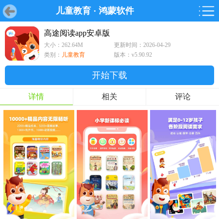
儿童教育
·
鸿蒙软件
首页
首页
游戏
软件
游戏
鸿蒙
鸿蒙
软件
专题
鸿蒙游戏
鸿蒙软件
专题
高途阅读app安卓版
大小：262.64M
更新时间：2026-04-29
游戏
软件
类别：
儿童教育
版本：v5.90.92
开始下载
详情
相关
评论