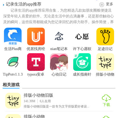
记录生活的app推荐
更多
记录生活的app推荐应用合集，为您精选几款如朋友圈般便捷且
深受年轻人喜爱的软件。无论是生活中的点滴趣事，还是那些触动心
灵的瞬间，这些应用都能成为您记录回忆的得力助手。操作简便，界
面友好，让每一份值得珍...
生活Plus商
优居找房经
nian笔记本
许下心愿软
足迹日记
家版
纪App
1.7.8.1
件v3.1.3
appv2.1.4
TipPotv1.1.3
typora安卓
心动日记
成长指南针
排版小动物
版
app2.1.9
家长端
相关游戏
排版小动物旧版
141.39M
6
人在用
下载
排版小动物旧版是一款专为文字排版爱好者设...
【排版小动物技巧】
排版小动物