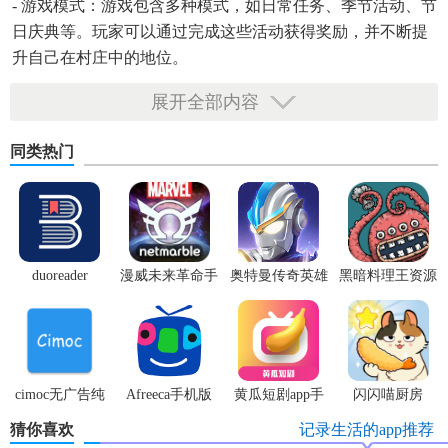
- 游戏模式：游戏包含多种模式，如日常任务、季节活动、节
日庆典等。玩家可以通过完成这些活动获得奖励，并不断提
升自己在村庄中的地位。
- 社交互动：游戏支持多人在线互动，玩家可以邀请朋友一起
展开全部内容
玩游戏，共同完成任务和挑战。
同类热门
duoreader
漫威未来革命手
奥特曼传奇英雄
黑暗料理王资源
游
体验服
无限
cimoc无广告纯
Afreeca手机版
黄瓜短剧app手
闪闪喵厨房
净版
机版
猜你喜欢
记录生活的app推荐