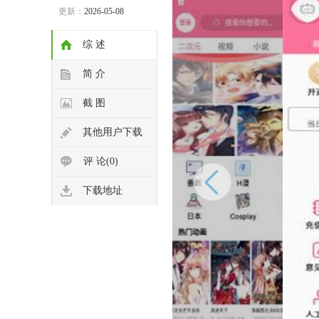
更新：
2026-05-08
综 述
简 介
截 图
其他用户下载
评 论(0)
下载地址