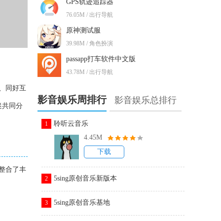
GPS轨迹追踪器
76.05M / 出行导航
原神测试服
39.98M / 角色扮演
passapp打车软件中文版
43.78M / 出行导航
、同好互
影音娱乐周排行
影音娱乐总排行
迷共同分
聆听云音乐
1
4.45M
下载
整合了丰
5sing原创音乐新版本
2
5sing原创音乐基地
3