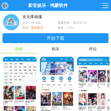
影音娱乐
·
鸿蒙软件
首页
首页
游戏
软件
游戏
鸿蒙
鸿蒙
软件
专题
鸿蒙游戏
鸿蒙软件
专题
次元库动漫
大小：19.54M
更新时间：2026-05-24
游戏
软件
类别：
影音娱乐
版本：v1.0.2
开始下载
详情
相关
评论