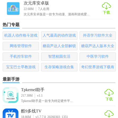
【次元库动漫玩法】
次元库安卓版
22.68M
7
人在用
1. 搜索与筛选：通过关键词搜索或利用筛选条件快速找到想
下载
次元库安卓版是一款专为动漫、漫画和游戏爱...
看的动漫。
热门专题
2. 观看与分享：直接在线观看或下载后离线观看，支持一键
机器人动作格斗游戏
人气最高的动作游戏
外语学习软件大全
分享至社交平台。
大全
排行榜
网络管理软件
糖葫芦达人全部解锁
糖葫芦达人版本大全
3. 参与社区：加入感兴趣的圈子，参与话题讨论，结识同
版
好。
手机控车软件
智慧校园生活
中医学习软件
4. 个性化设置：自定义首页布局，设置播放偏好，打造个性
宝宝巴士早教游戏
生存策略游戏合集
奇幻世界游戏下载有
化体验。
哪些
最新手游
5. 更新提醒：关注喜欢的动漫，及时接收更新通知。
Tpkernel助手
【次元库动漫测评】
217.39M
v1.1
下载
Tpkernel助手是一款专为特定硬件平...
次元库动漫凭借其全面的功能、丰富的资源库以及流畅的播
酷9多线TV
放体验，在同类软件中脱颖而出，成为动漫迷们不可或缺的
18.86M
v1.7.7.8_20260303_1351