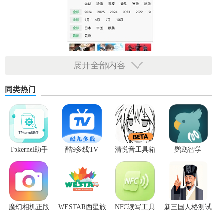
展开全部内容
同类热门
Tpkernel助手
酷9多线TV
清悦音工具箱
鹦鹉智学
【次元库动漫特色】
1. 丰富资源库：收录全球范围内各类动漫，涵盖各种题材和
风格。
魔幻相机正版
WESTAR西星旅
NFC读写工具
新三国人格测试
2. 高清画质：提供高清、超清画质选择，优化播放体验。