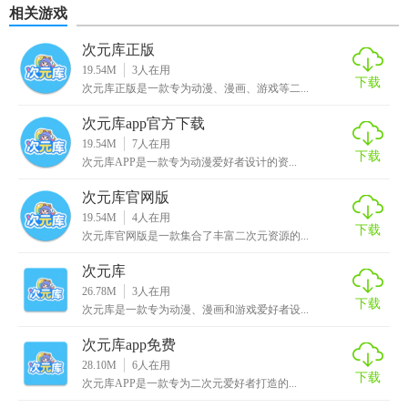
行
相关游戏
3. 实时更新：与各大动漫平台同步更新，确保内容时效性。
次元库正版
19.54M
3
人在用
4. 智能推荐：根据用户喜好，个性化推送最新、最热的动漫
下载
次元库正版是一款专为动漫、漫画、游戏等二...
资源。
次元库app官方下载
5. 社区互动：内置动漫爱好者社区，支持用户分享、讨论、
19.54M
7
人在用
下载
交友。
次元库APP是一款专为动漫爱好者设计的资...
【次元库动漫亮点】
次元库官网版
19.54M
4
人在用
下载
1. 多维度筛选：支持按类型、地区、年份等多维度筛选，快
次元库官网版是一款集合了丰富二次元资源的...
速定位目标动漫。
次元库
26.78M
3
人在用
2. 离线下载：支持提前下载，无网络也能观看。
下载
次元库是一款专为动漫、漫画和游戏爱好者设...
3. 弹幕互动：观看时同步参与弹幕讨论，增添乐趣。
次元库app免费
28.10M
6
人在用
4. 夜间模式：贴心设计夜间观看模式，保护用户视力。
下载
次元库APP是一款专为二次元爱好者打造的...