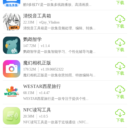
工具。无论是寻找经典老番还是追踪最新连载，用户都能在
下载
酷9多线TV是一款集多线路播放、高清画质...
这里找到满足自己需求的资源。同时，其强大的社区功能也
清悦音工具箱
极大地增强了用户的参与感和归属感，是动漫爱好者不可错
22.33M
vQzy_Vlialion
过的软件之一。
下载
清悦音工具箱是一款集音频处理、编辑、转换...
鹦鹉智学
147.72M
v1.1.4
下载
鹦鹉智学是一款集智能学习、个性化辅导与趣...
魔幻相机正版
179.52M
v1.19.06052322
下载
魔幻相机正版是一款集创意拍照、特效编辑与...
WESTAR西星旅行
68.15M
v1.4.47
下载
WESTAR西星旅行是一款专注于提供个性...
NFC读写工具
20.58M
v1.0.5
下载
NFC读写工具是一款基于近场通信（NFC...