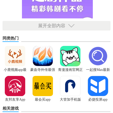
展开全部内容
同类热门
小鹿视频app最
豪血寺外传最强
青漫漫画官网正
一起搜Max最新
新版
传说无限血版
版
版
友邦友享App
最会买app
大管加手机版
必捷投屏app
相关游戏