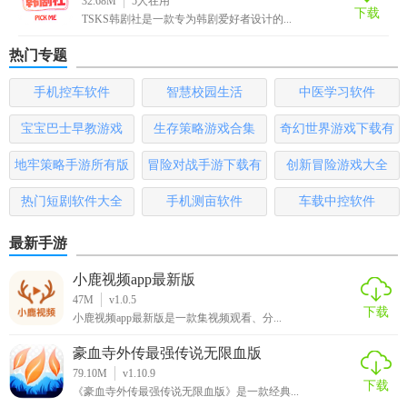
32.68M
5
人在用
间观看最新剧集。
下载
TSKS韩剧社是一款专为韩剧爱好者设计的...
3. 高清画质：提供高清、超清等多种画质选择，让用户享受
热门专题
极致的视觉体验。
手机控车软件
智慧校园生活
中医学习软件
【tsks韩剧社最新版优势】
宝宝巴士早教游戏
生存策略游戏合集
奇幻世界游戏下载有
1. 丰富的资源库：拥有庞大的韩剧资源库，满足用户的各种
哪些
地牢策略手游所有版
冒险对战手游下载有
创新冒险游戏大全
追剧需求。
本
哪些
热门短剧软件大全
手机测亩软件
车载中控软件
2. 流畅的播放体验：采用先进的播放技术，确保用户能够流
畅地观看韩剧。
最新手游
3. 便捷的互动平台：内置社交功能，让用户能够与其他剧迷
小鹿视频app最新版
互动交流，分享观剧心得。
47M
v1.0.5
下载
小鹿视频app最新版是一款集视频观看、分...
4. 个性化的设置：支持自定义播放界面、调整播放速度等个
性化设置，提升用户的观看体验。
豪血寺外传最强传说无限血版
79.10M
v1.10.9
下载
5. 安全稳定：采用严格的数据加密和安全措施，保护用户的
《豪血寺外传最强传说无限血版》是一款经典...