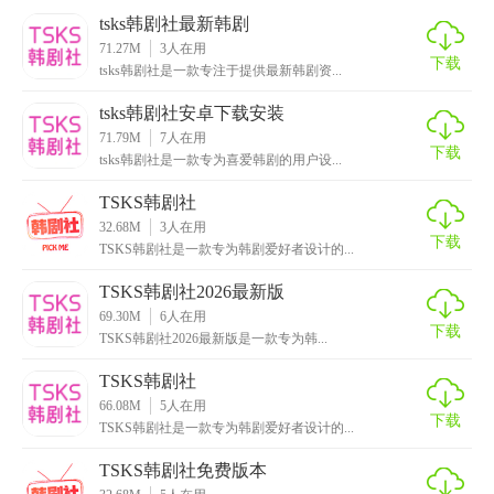
【tsks韩剧社最新版技巧】
tsks韩剧社最新韩剧
71.27M
3
人在用
1. 智能推荐：根据用户的观看历史和偏好，智能推荐相似或
下载
tsks韩剧社是一款专注于提供最新韩剧资...
相关的韩剧，让追剧更加便捷。
tsks韩剧社安卓下载安装
2. 离线下载：支持将韩剧下载到本地，方便用户随时随地观
71.79M
7
人在用
下载
看，无需担心网络问题。
tsks韩剧社是一款专为喜爱韩剧的用户设...
TSKS韩剧社
3. 多语言字幕：提供多种语言字幕选择，包括中文、英文
32.68M
3
人在用
等，满足不同用户的需求。
下载
TSKS韩剧社是一款专为韩剧爱好者设计的...
4. 收藏与同步：用户可以收藏喜欢的剧集，并在不同设备间
TSKS韩剧社2026最新版
同步收藏记录，方便跨平台追剧。
69.30M
6
人在用
下载
TSKS韩剧社2026最新版是一款专为韩...
【tsks韩剧社最新版内容】
TSKS韩剧社
1. 海量韩剧资源：涵盖韩国各大电视台的热门剧集，以及经
66.08M
5
人在用
下载
典老剧和冷门佳作。
TSKS韩剧社是一款专为韩剧爱好者设计的...
TSKS韩剧社免费版本
2. 实时更新：与韩国电视台同步更新，确保用户能够第一时