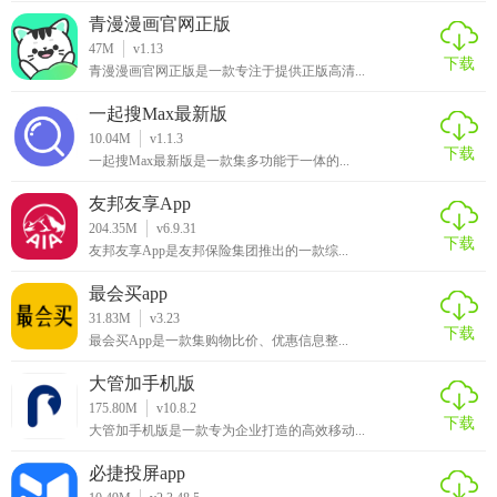
隐私和安全。
青漫漫画官网正版
47M
v1.13
【tsks韩剧社最新版推荐】
下载
青漫漫画官网正版是一款专注于提供正版高清...
如果你是一位韩剧迷，那么tsks韩剧社最新版绝对是你不可错
一起搜Max最新版
过的追剧神器。它提供了丰富的韩剧资源、实时更新、高清
10.04M
v1.1.3
下载
画质以及便捷的互动平台，让你轻松享受追剧的乐趣。
一起搜Max最新版是一款集多功能于一体的...
友邦友享App
204.35M
v6.9.31
下载
友邦友享App是友邦保险集团推出的一款综...
最会买app
31.83M
v3.23
下载
最会买App是一款集购物比价、优惠信息整...
大管加手机版
175.80M
v10.8.2
下载
大管加手机版是一款专为企业打造的高效移动...
必捷投屏app