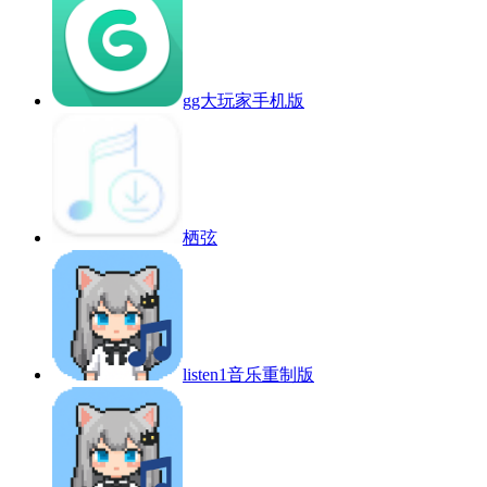
gg大玩家手机版
栖弦
listen1音乐重制版