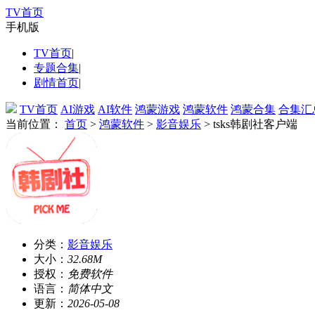
TV首页
手机版
TV首页
|
专题合集
|
剧情首页
|
TV首页
AI游戏
AI软件
鸿蒙游戏
鸿蒙软件
鸿蒙合集
合集汇
当前位置：
首页
>
鸿蒙软件
>
影音娱乐
> tsks韩剧社客户端
分类：
影音娱乐
大小：
32.68M
授权：
免费软件
语言：
简体中文
更新：
2026-05-08