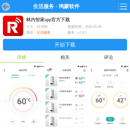
生活服务
·
鸿蒙软件
首页
首页
游戏
软件
游戏
鸿蒙
鸿蒙
软件
专题
鸿蒙游戏
鸿蒙软件
专题
林内智家app官方下载
大小：34.09M
更新时间：2026-05-08
游戏
软件
类别：
生活服务
版本：v2.6.1
开始下载
详情
相关
评论