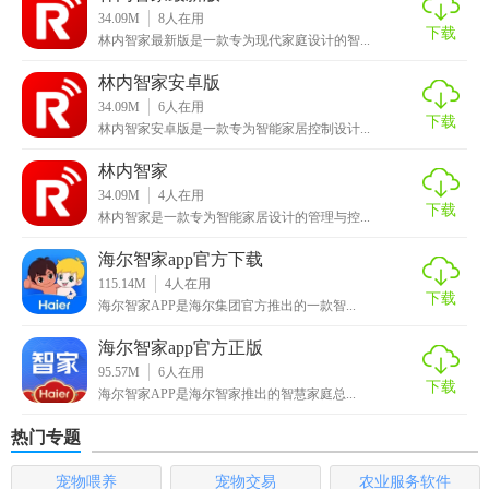
3. 远程监控：无论身处何地，都能实时掌握家中设备情况。
34.09M
8
人在用
下载
林内智家最新版是一款专为现代家庭设计的智...
4. 故障预警：提前通知用户设备异常，避免意外停机。
林内智家安卓版
【林内智家app官方下载亮点】
34.09M
6
人在用
下载
林内智家安卓版是一款专为智能家居控制设计...
1. 个性化设置：满足不同用户的个性化需求，提升使用体
林内智家
验。
34.09M
4
人在用
下载
林内智家是一款专为智能家居设计的管理与控...
2. 安全保护：加强设备安全监控，预防火灾等安全隐患。
海尔智家app官方下载
3. 高效报修：简化报修流程，提高服务效率。
115.14M
4
人在用
下载
海尔智家APP是海尔集团官方推出的一款智...
4. 能耗分析：提供能耗数据，帮助用户节约能源成本。
海尔智家app官方正版
5. 界面友好：界面简洁直观，操作便捷易懂。
95.57M
6
人在用
下载
海尔智家APP是海尔智家推出的智慧家庭总...
【林内智家app官方下载玩法】
热门专题
1. 设备连接：通过蓝牙或Wi-Fi连接家中林内智能设备。
宠物喂养
宠物交易
农业服务软件