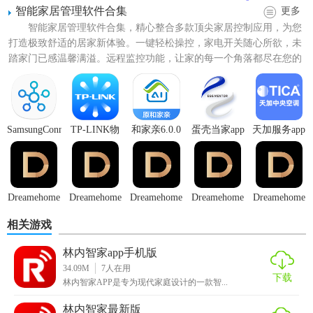
智能家居管理软件合集
更多
智能家居管理软件合集，精心整合多款顶尖家居控制应用，为您
打造极致舒适的居家新体验。一键轻松操控，家电开关随心所欲，未
踏家门已感温馨满溢。远程监控功能，让家的每一个角落都尽在您的
掌控之中，无论身处何方皆...
SamsungConnect
TP-LINK物
和家亲6.0.0
蛋壳当家app
天加服务app
联(原TP-
版本
LINK安防)
【林内智家app官方下载特色】
Dreamehome
Dreamehome
Dreamehome
Dreamehome
Dreamehome
手机版
最新
安卓
官方版
相关游戏
1. 一键操作：简化控制流程，实现快速开关机、调节温度
等。
林内智家app手机版
34.09M
7
人在用
2. 智能场景：支持根据时间、位置自动调整设备状态，如离
下载
林内智家APP是专为现代家庭设计的一款智...
家自动关闭热水器。
林内智家最新版