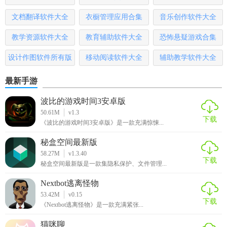
2. 模式选择：根据需要选择“自动”、“手动”等运行模式。
文档翻译软件大全
衣橱管理应用合集
音乐创作软件大全
3. 场景创建：自定义“回家”、“离家”、“睡眠”等场景模式，并
设置对应设备状态。
教学资源软件大全
教育辅助软件大全
恐怖悬疑游戏合集
4. 故障处理：遇到故障时，点击“报修”按钮，填写相关信息并
设计作图软件所有版
移动阅读软件大全
辅助教学软件大全
上传照片，等待客服处理。
本
最新手游
5. 统计分析：查看能耗统计，了解设备使用情况及节能空
波比的游戏时间3安卓版
间。
50.61M
v1.3
下载
《波比的游戏时间3安卓版》是一款充满惊悚...
【林内智家app官方下载推荐】
秘盒空间最新版
对于拥有林内智能热水器或壁挂炉的用户而言，林内智家APP
58.27M
v1.3.40
下载
是不可或缺的智能家居管理工具，它不仅能让您的生活更加
秘盒空间最新版是一款集隐私保护、文件管理...
便捷，还能有效提升设备的利用效率与安全性。官方下载链
Nextbot逃离怪物
接可访问林内官方网站或主流应用商店搜索“林内智家”获取最
53.42M
v0.15
新版本。
下载
《Nextbot逃离怪物》是一款充满紧张...
猫咪聊