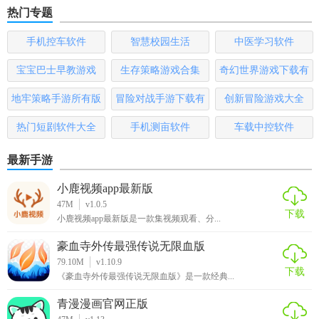
热门专题
3. 更新提醒：关注的小说更新时，会及时通知用户，不错过
任何精彩章节。
手机控车软件
智慧校园生活
中医学习软件
【阅友小说app玩法】
宝宝巴士早教游戏
生存策略游戏合集
奇幻世界游戏下载有
哪些
1. 个性化书架：用户可以创建自己的书架，收藏喜欢的书
地牢策略手游所有版
冒险对战手游下载有
创新冒险游戏大全
籍，方便管理。
本
哪些
热门短剧软件大全
手机测亩软件
车载中控软件
2. 社区互动：内置读者社区，用户可以分享读后感、讨论剧
最新手游
情，与其他书友交流。
小鹿视频app最新版
3. 活动参与：定期举办阅读挑战、书评大赛等活动，增加阅
47M
v1.0.5
读的趣味性。
下载
小鹿视频app最新版是一款集视频观看、分...
4. 设置提醒：设置每日阅读目标，完成后可获取奖励或解锁
豪血寺外传最强传说无限血版
成就。
79.10M
v1.10.9
下载
《豪血寺外传最强传说无限血版》是一款经典...
【阅友小说app测评】
青漫漫画官网正版