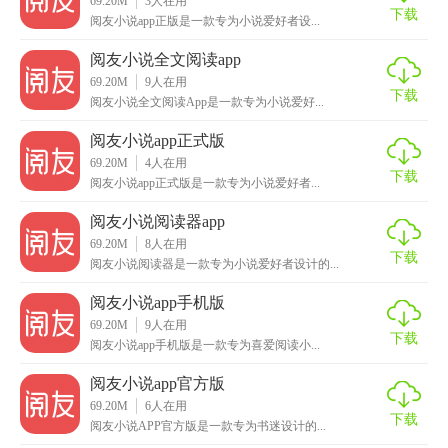
69.20M
3
人在用
下载
阅友小说app正版是一款专为小说爱好者设...
1. 智能推荐：根据用户的阅读历史和偏好，智能推荐相似书
籍，节省寻找好书的时间。
阅友小说全文阅读app
69.20M
9
人在用
2. 离线下载：支持书籍章节的离线下载，无需网络连接即可
下载
阅友小说全文阅读App是一款专为小说爱好...
阅读。
阅友小说app正式版
3. 进度同步：跨设备同步阅读进度，无论在手机还是平板上
69.20M
4
人在用
下载
阅友小说app正式版是一款专为小说爱好者...
都能接续阅读。
阅友小说阅读器app
4. 搜索功能：强大的搜索引擎，支持关键词搜索，快速找到
69.20M
8
人在用
想看的书籍。
下载
阅友小说阅读器是一款专为小说爱好者设计的...
【阅友小说app内容】
阅友小说app手机版
69.20M
9
人在用
1. 海量书库：收录了大量热门小说，涵盖多个类别，满足不
下载
阅友小说app手机版是一款专为喜爱阅读小...
同用户的阅读需求。
阅友小说app官方版
2. 原创内容：与众多作家合作，提供独家原创小说，保持内
69.20M
6
人在用
下载
阅友小说APP官方版是一款专为书迷设计的...
容的新鲜与独特性。