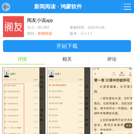
新闻阅读
·
鸿蒙软件
首页
首页
游戏
软件
游戏
鸿蒙
鸿蒙
软件
专题
鸿蒙游戏
鸿蒙软件
专题
阅友小说app
大小：69.20M
更新时间：2026-05-08
游戏
软件
类别：
新闻阅读
版本：v5.1.1.2
开始下载
详情
相关
评论