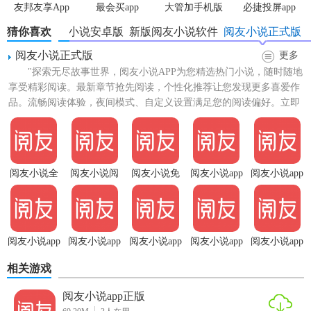
友邦友享App
最会买app
大管加手机版
必捷投屏app
猜你喜欢
阅友小说安卓版
新版阅友小说软件
阅友小说正式版
阅友小说正式版
更多
"探索无尽故事世界，阅友小说APP为您精选热门小说，随时随地
享受精彩阅读。最新章节抢先阅读，个性化推荐让您发现更多喜爱作
品。流畅阅读体验，夜间模式、自定义设置满足您的阅读偏好。立即
下载阅友小说正式版，...
阅友小说全
阅友小说阅
阅友小说免
阅友小说app
阅友小说app
文阅读app
读器app
费阅读app
正式版
手机版
阅友小说app
阅友小说app
阅友小说app
阅友小说app
阅友小说app
极速版
免费版
正版
官网版
安卓版
相关游戏
阅友小说app正版
【阅友小说app技巧】