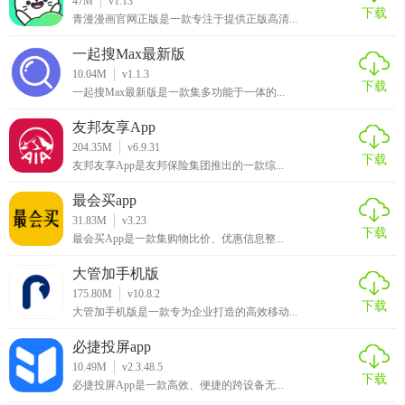
阅友小说APP凭借其丰富的资源库、贴心的阅读功能和活跃的
47M
v1.13
下载
青漫漫画官网正版是一款专注于提供正版高清...
社区氛围，成为众多小说爱好者的首选。其简洁的界面设计
和流畅的操作体验也赢得了用户的好评。虽然偶尔会有广告
一起搜Max最新版
打扰，但整体上瑕不掩瑜，是一款值得推荐的阅读应用。对
10.04M
v1.1.3
下载
一起搜Max最新版是一款集多功能于一体的...
于想要随时随地享受阅读乐趣的用户来说，阅友小说APP是一
个不错的选择。
友邦友享App
204.35M
v6.9.31
下载
友邦友享App是友邦保险集团推出的一款综...
最会买app
31.83M
v3.23
下载
最会买App是一款集购物比价、优惠信息整...
大管加手机版
175.80M
v10.8.2
下载
大管加手机版是一款专为企业打造的高效移动...
必捷投屏app
10.49M
v2.3.48.5
下载
必捷投屏App是一款高效、便捷的跨设备无...