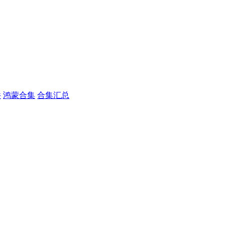
件
鸿蒙合集
合集汇总