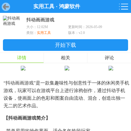
实用工具
·
鸿蒙软件
首页
首页
游戏
软件
游戏
鸿蒙
鸿蒙
软件
专题
鸿蒙游戏
鸿蒙软件
专题
抖动画画游戏
大小：12.02M
更新时间：2026-05-09
游戏
软件
类别：
实用工具
版本：v2.0
开始下载
详情
相关
评论
“抖动画画游戏”是一款集趣味性与创意性于一体的休闲类手机
游戏，玩家可以在游戏平台上进行涂鸦创作，通过抖动手机
设备，使画面上的色彩和图案自由流动、混合，创造出独一
无二的艺术作品。
【抖动画画游戏简介】
- 简单易用的操作界面，适合各年龄段玩家。