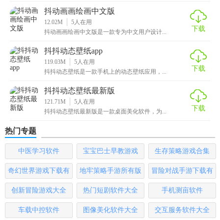
抖动画画绘画中文版
【抖动画画游戏测评】
12.02M
5
人在用
下载
抖动画画绘画中文版是一款专为中文用户设计...
“抖动画画游戏”以其独特的创意玩法和丰富的创作工具，为玩
抖抖动态壁纸app
家提供了一个释放压力、展现个人才华的绝佳平台。其直观
119.03M
5
人在用
的操作方式让即使是绘画初学者也能迅速上手，而深度的创
下载
抖抖动态壁纸是一款手机上的动态壁纸应用，...
意空间则满足了不同水平玩家的需求。此外，社交功能的加
入更是大大增强了游戏的趣味性和互动性，使得每一次创作
抖抖动态壁纸最新版
121.71M
5
人在用
都充满了期待和惊喜。无论是寻求娱乐放松还是艺术创作的
下载
抖抖动态壁纸最新版是一款桌面美化软件，为...
玩家，都能在这款游戏中找到属于自己的乐趣。
热门专题
中医学习软件
宝宝巴士早教游戏
生存策略游戏合集
奇幻世界游戏下载有
地牢策略手游所有版
冒险对战手游下载有
哪些
本
哪些
创新冒险游戏大全
热门短剧软件大全
手机测亩软件
车载中控软件
图像美化软件大全
交互服务软件大全