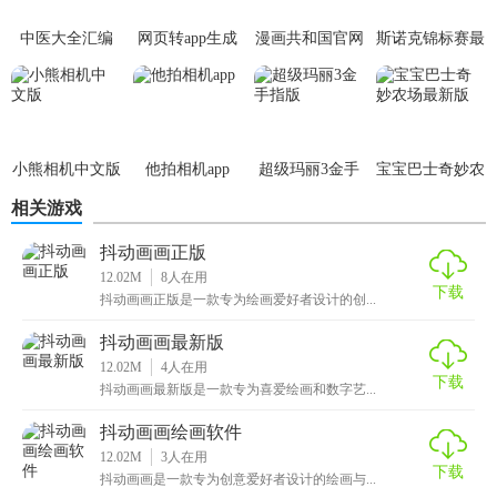
【抖动画画游戏亮点】
中医大全汇编
网页转app生成
漫画共和国官网
斯诺克锦标赛最
1. 创意无限：无限制的创作空间，让玩家的想象力自由飞
app
器
正版
新版
翔。
(fusionapp)v2.0.0
2. 社交互动：可以与其他玩家交流作品，互相启发灵感。
小熊相机中文版
他拍相机app
超级玛丽3金手
宝宝巴士奇妙农
3. 定期更新：持续推出新画笔、背景和功能，保持游戏新鲜
指版
场最新版
感。
相关游戏
【抖动画画游戏用法】
抖动画画正版
12.02M
8
人在用
下载
1. 启动游戏：打开应用，选择开始创作或参与挑战。
抖动画画正版是一款专为绘画爱好者设计的创...
2. 选择工具：从画笔库中选择喜欢的笔触和颜色。
抖动画画最新版
12.02M
4
人在用
下载
3. 创作作品：通过触摸屏幕直接绘制，或通过晃动手机利用
抖动画画最新版是一款专为喜爱绘画和数字艺...
重力感应创作。
抖动画画绘画软件
12.02M
3
人在用
4. 保存分享：完成作品后，可保存至相册或直接分享至社交
下载
抖动画画是一款专为创意爱好者设计的绘画与...
媒体。