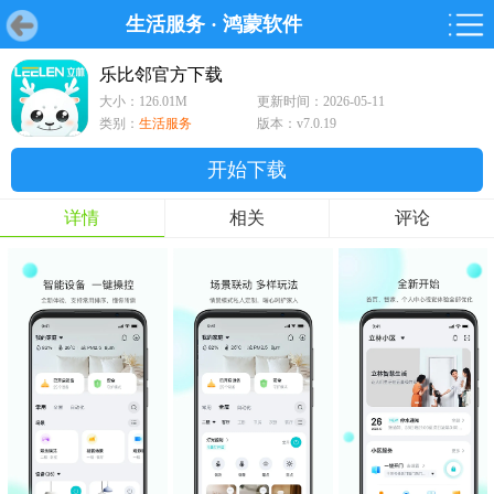
生活服务
·
鸿蒙软件
首页
首页
游戏
软件
游戏
鸿蒙
鸿蒙
软件
专题
鸿蒙游戏
鸿蒙软件
专题
乐比邻官方下载
大小：126.01M
更新时间：2026-05-11
游戏
软件
类别：
生活服务
版本：v7.0.19
开始下载
详情
相关
评论