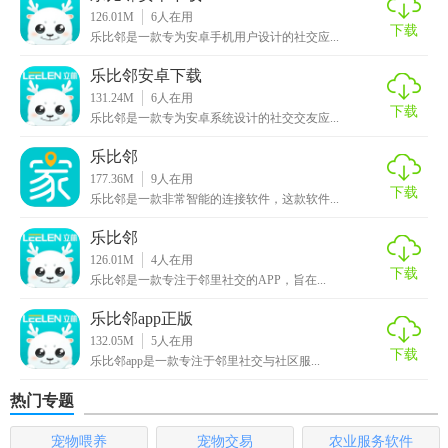
5. 互动交流：内置聊天功能，方便用户与邻居进行一对一或
126.01M
6
人在用
群组聊天，分享生活经验和建议。
下载
乐比邻是一款专为安卓手机用户设计的社交应...
【乐比邻官方下载内容】
乐比邻安卓下载
131.24M
6
人在用
下载
1. 社区公告：发布和查看社区内的最新公告和通知。
乐比邻是一款专为安卓系统设计的社交交友应...
乐比邻
2. 动态分享：用户可以发布文字、图片或视频，分享自己的
177.36M
9
人在用
生活点滴。
下载
乐比邻是一款非常智能的连接软件，这款软件...
3. 活动管理：创建、管理和参与社区活动，包括活动报名、
乐比邻
签到等。
126.01M
4
人在用
下载
乐比邻是一款专注于邻里社交的APP，旨在...
4. 邻里通讯录：查看和添加邻居的联系方式，方便日常沟
通。
乐比邻app正版
132.05M
5
人在用
下载
5. 互动消息：接收和发送邻里间的消息，保持实时互动。
乐比邻app是一款专注于邻里社交与社区服...
热门专题
【乐比邻官方下载用法】
宠物喂养
宠物交易
农业服务软件
1. 下载与安装：访问乐比邻官方网站或应用商店下载并安装