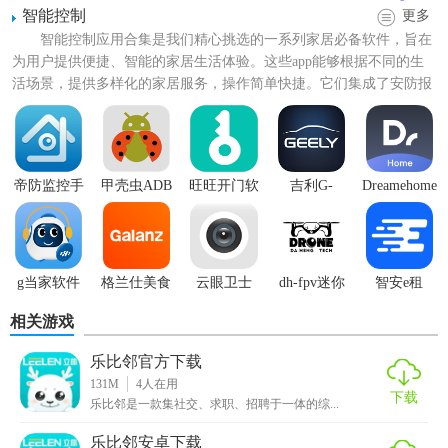
智能控制
更多
智能控制应用合集是我们精心挑选的一系列家居必备软件，旨在
为用户提供便捷、智能的家居生活体验。这些app能够根据不同的生
活场景，提供多样化的家居服务，操作简单快捷。它们集成了安防报
警、视频监控、指纹门锁...
【乐比邻官方下载特色】
1. 邻里互动：用户可以发布生活动态，分享生活中的趣事、
帝防监控手
甲壳虫ADB
旺旺开门软
吉利G-
Dreamehome
机软件
助手车机版
件1.8.8.6
NetLink最新
追觅生活
美食、旅行等，与邻居们进行互动。
版
App下载
1.4.10
2. 信息通知：及时推送社区公告、活动通知等，确保用户不
会错过任何重要信息。
g当家软件
格兰仕美食
云眼卫士
dh-fpv迷你
智安e租
2.2.12
appv1.1.6
无人机
appv1.2.1
3. 活动组织：支持用户发起和组织社区活动，如亲子活动、
相关游戏
appv3.1.2
健身课程等，促进邻里间的交流与合作。
乐比邻官方下载
131M
4
人在用
4. 隐私保护：提供完善的隐私设置功能，用户可以根据自己
下载
乐比邻是一款集社交、求职、招聘于一体的综...
的需求调整隐私权限，保护个人信息安全。
乐比邻安卓下载