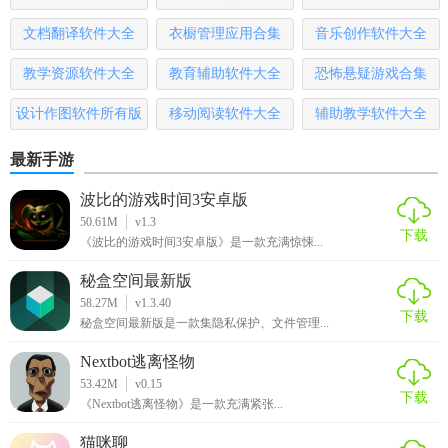
软件。
文档翻译软件大全
衣橱管理应用合集
音乐创作软件大全
2. 注册与登录：使用手机号或第三方账号进行注册和登录。
教学资源软件大全
教育辅助软件大全
恐怖悬疑游戏合集
3. 完善信息：进入软件后，完善个人信息和社区信息。
设计作图软件所有版
移动阅读软件大全
辅助教学软件大全
本
4. 发布动态：点击“发布”按钮，选择分享类型（文字、图片或
最新手游
视频），并输入内容后发布。
波比的游戏时间3安卓版
5. 参与活动：在“活动”页面查看并报名参加感兴趣的社区活
50.61M
v1.3
下载
动。
《波比的游戏时间3安卓版》是一款充满惊悚...
秘盒空间最新版
【乐比邻官方下载点评】
58.27M
v1.3.40
下载
秘盒空间最新版是一款集隐私保护、文件管理...
乐比邻作为一款社区社交应用，以其丰富的功能和便捷的交
互方式，为用户提供了一个良好的邻里交流平台。通过该应
Nextbot逃离怪物
用，用户可以轻松了解社区内的最新动态和公告，参与各种
53.42M
v0.15
下载
有趣的活动，与邻居们建立更加紧密的联系。同时，软件的
《Nextbot逃离怪物》是一款充满紧张...
隐私保护功能也保障了用户的信息安全和个人隐私。总的来
猫咪聊