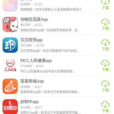
说，乐比邻是一款值得推荐的社区社交应用。
32.95M
v1.3.1
下载
猫咪聊是一款专为爱猫人士及宠物爱好者设计...
动物交流器App
99.37M
v3.2.2
下载
动物交流器App是一款创新型智能应用，旨...
贝贝管理app
231.52M
v2.7.8
下载
贝贝管理app是一款专为家庭用户设计的综...
PICC人民健康app
171.81M
v6.3.1
下载
PICC人民健康App是中国人民保险集团...
莲菜商城App
50.68M
v2.2.7
下载
莲菜商城App是一款专注于生鲜食材采购的...
好郎中app
53.25M
v4.3.7
下载
好郎中App是一款专注于中医健康管理与服...