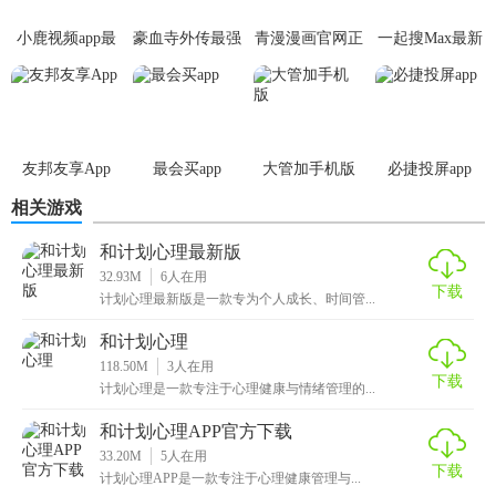
1. 个性化成长计划：根据用户需求和偏好，生成专属的成长
小鹿视频app最
豪血寺外传最强
青漫漫画官网正
一起搜Max最新
计划，包括日常任务、挑战任务等。
新版
传说无限血版
版
版
2. 丰富的心理资源：提供心理健康文章、视频教程、冥想音
乐等，帮助用户提升心理素质。
友邦友享App
最会买app
大管加手机版
必捷投屏app
3. 社区互动：加入成长社群，与其他用户分享经验、互相激
相关游戏
励，共同提升自我。
和计划心理最新版
【和计划心理最新版用法】
32.93M
6
人在用
下载
计划心理最新版是一款专为个人成长、时间管...
1. 注册登录：下载应用后，使用手机号或邮箱注册账号并登
录。
和计划心理
118.50M
3
人在用
2. 设置目标：在首页点击“添加目标”，选择目标类别并填写具
下载
计划心理是一款专注于心理健康与情绪管理的...
体信息。
和计划心理APP官方下载
3. 制定计划：根据目标设定具体计划，包括每日任务、挑战
33.20M
5
人在用
下载
计划心理APP是一款专注于心理健康管理与...
日期等。