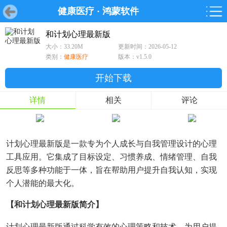
健康医疗
·
鸿蒙软件
首页
首页
游戏
软件
游戏
鸿蒙
鸿蒙
软件
专题
鸿蒙游戏
鸿蒙软件
专题
和计划心理最新版
大小：33.20M
更新时间：2026-05-12
游戏
软件
类别：
健康医疗
版本：v1.5.0
开始下载
详情
相关
评论
计划心理最新版是一款专为个人成长与自我管理设计的心理
工具应用。它集成了目标设定、习惯养成、情绪管理、自我
反思等多种功能于一体，旨在帮助用户提升自我认知，实现
个人潜能的最大化。
【和计划心理最新版简介】
计划心理最新版通过科学有效的心理策略和技术，为用户提