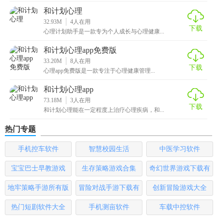
和计划心理
4. 习惯养成：在习惯模块选择想要养成的习惯，开启提醒功
32.93M
4
人在用
能并坚持执行。
下载
心理计划助手是一款专为个人成长与心理健康...
5. 情绪管理：每日记录情绪变化，获取情绪分析报告。
和计划心理app免费版
33.20M
8
人在用
【和计划心理最新版测评】
下载
心理app免费版是一款专注于心理健康管理...
计划心理最新版凭借其全面的功能、简洁的界面和科学的心
和计划心理app
理策略，成为了一款备受好评的个人成长工具。无论是对于
73.18M
3
人在用
下载
和计划心理能在一定程度上治疗心理疾病，和...
寻求职业突破的用户，还是希望改善生活质量的个人，这款
应用都能提供有效的支持和帮助。其社区互动功能增强了用
热门专题
户的参与感和归属感，使得成长之路不再孤单。总体而言，
手机控车软件
智慧校园生活
中医学习软件
计划心理最新版是一款值得推荐的应用。
宝宝巴士早教游戏
生存策略游戏合集
奇幻世界游戏下载有
哪些
地牢策略手游所有版
冒险对战手游下载有
创新冒险游戏大全
本
哪些
热门短剧软件大全
手机测亩软件
车载中控软件