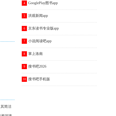
GooglePlay图书app
4
洪观新闻app
5
京东读书专业版app
6
小说阅读吧app
7
掌上洛南
8
搜书吧2026
9
搜书吧手机版
10
。其简洁
是资深漫