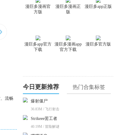
漫巨多漫画官
漫巨多漫画正
漫巨多app正版
方版
版
漫巨多app官方
漫巨多漫画app
漫巨多官方版
下载
官方下载
今日更新推荐
热门合集标签
质、流畅
爆射僵尸
36.83M / 飞行射击
Strikeee罢工者
40.19M / 冒险解谜