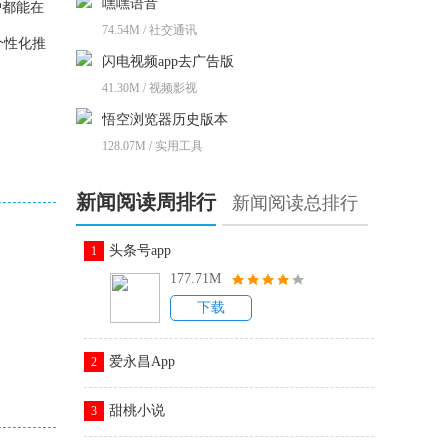
嘿嘿语音
户都能在
74.54M / 社交通讯
个性化推
闪电视频app去广告版
41.30M / 视频影视
悟空浏览器历史版本
128.07M / 实用工具
新闻阅读周排行
新闻阅读总排行
头条号app
1
177.71M
下载
爱永昌App
2
甜桃小说
3