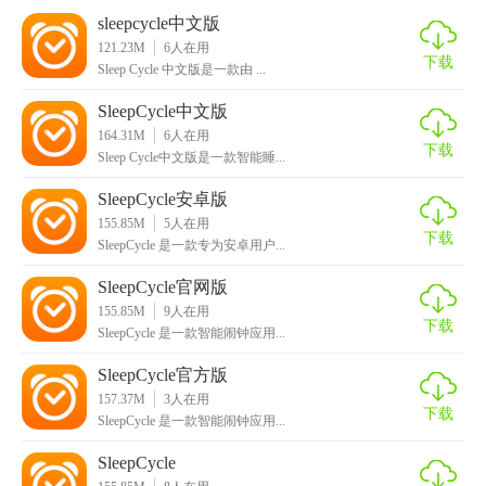
间、REM睡眠时间等。
sleepcycle中文版
121.23M
6
人在用
3. 习惯追踪：跟踪并显示您的睡眠质量变化趋势，帮助您了
下载
Sleep Cycle 中文版是一款由 ...
解如何改善睡眠质量。
SleepCycle中文版
4. 放松音乐：提供多种放松音乐和白噪音，帮助您更好地入
164.31M
6
人在用
下载
睡。
Sleep Cycle中文版是一款智能睡...
5. 个性化设置：允许用户自定义闹钟音量、音乐等，以适应
SleepCycle安卓版
155.85M
5
人在用
个人偏好。
下载
SleepCycle 是一款专为安卓用户...
【sleepcycle中文版玩法】
SleepCycle官网版
155.85M
9
人在用
1. 安装与启动：下载并安装Sleep Cycle应用，按照提示完成初
下载
SleepCycle 是一款智能闹钟应用...
始化设置。
SleepCycle官方版
2. 设置闹钟：根据您的日常起床时间设置闹钟，并选择您喜
157.37M
3
人在用
下载
欢的唤醒音乐。
SleepCycle 是一款智能闹钟应用...
SleepCycle
3. 开始记录：在睡觉前开启应用，让应用记录您的睡眠声音