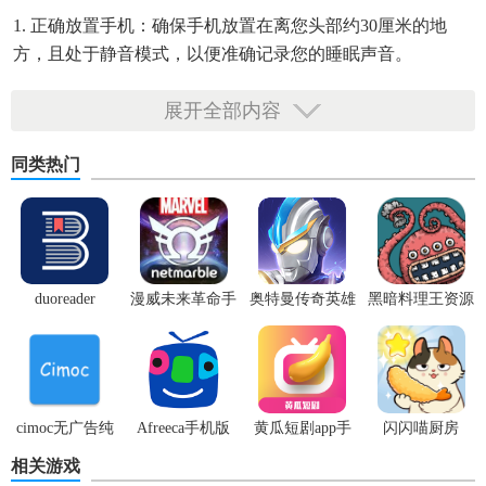
1. 正确放置手机：确保手机放置在离您头部约30厘米的地
方，且处于静音模式，以便准确记录您的睡眠声音。
2. 环境准备：为了获得更好的睡眠质量分析，建议将手机放
展开全部内容
置在远离干扰源（如电视、音响）的地方，并保持房间内的
安静。
同类热门
3. 长期跟踪：连续使用几周或更长时间，以便获取更准确的
个人睡眠模式分析。
4. 睡前准备：在睡前避免使用电子设备，以减少蓝光对睡眠
duoreader
漫威未来革命手
奥特曼传奇英雄
黑暗料理王资源
的干扰。
游
体验服
无限
【sleepcycle中文版亮点】
1. 智能闹钟：根据用户的睡眠周期调整闹钟时间，让您在最
佳状态下醒来。
cimoc无广告纯
Afreeca手机版
黄瓜短剧app手
闪闪喵厨房
净版
机版
相关游戏
2. 详细报告：提供每日及每周的睡眠报告，包括深度睡眠时