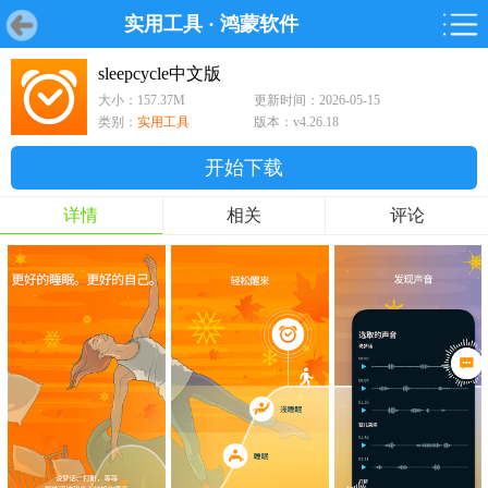
实用工具
·
鸿蒙软件
首页
首页
游戏
软件
游戏
鸿蒙
鸿蒙
软件
专题
鸿蒙游戏
鸿蒙软件
专题
sleepcycle中文版
大小：157.37M
更新时间：2026-05-15
游戏
软件
类别：
实用工具
版本：v4.26.18
开始下载
详情
相关
评论