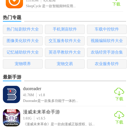
155.85M
8
人在用
和动作。
下载
SleepCycle 是一款智能闹钟应用...
4. 查看报告：第二天醒来后，查看昨晚的睡眠报告，了解您
热门专题
的睡眠质量及推荐起床时间。
热门短剧软件大全
手机测亩软件
车载中控软件
【sleepcycle中文版点评】
图像美化软件大全
交互服务软件大全
视频编辑软件大全
Sleep Cycle中文版是一款非常实用的睡眠管理与分析工具，它
记忆辅助软件大全
英语早教软件大全
农场经营手游合集
通过智能算法帮助用户优化睡眠周期，提高睡眠质量。其详
细的分析报告和个性化的设置选项，使得用户能够更全面地
宠物喂养
宠物交易
农业服务软件
了解自己的睡眠状况，并采取相应的措施来改善睡眠质量。
对于希望改善睡眠习惯、提升日间精力的用户来说，这款应
最新手游
用无疑是一个不错的选择。
duoreader
41.76M
v1.8
下载
Duoreader是一款集多功能于一体的...
漫威未来革命手游
1.61G
v1.6.5
下载
《漫威未来革命》是一款由漫威正版授权、以...