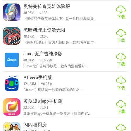
奥特曼传奇英雄体验服
46.96M
v1.33
下载
《奥特曼传奇英雄体验服》是一款以经典特摄...
黑暗料理王资源无限
49.17M
v3.6.0
下载
《黑暗料理王》资源无限版是一款充满创意与...
cimoc无广告纯净版
48.01M
v1.8.258
下载
Cimoc无广告纯净版是一款专为漫画爱好...
Afreeca手机版
121.84M
v6.25.0
下载
Afreeca手机版是一款源自韩国的知名...
黄瓜短剧app手机版
32.50M
v1.0.1
下载
黄瓜短剧app手机版是一款专注于短剧内容...
闪闪喵厨房