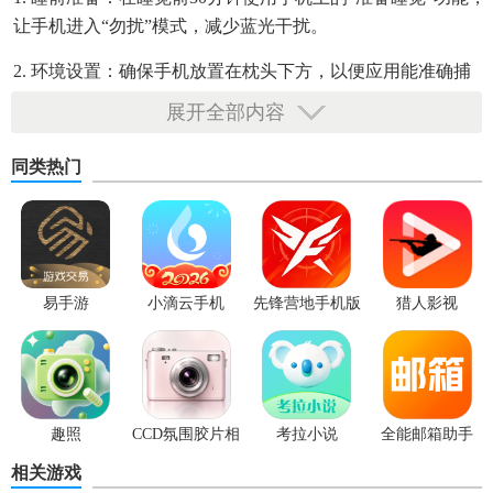
让手机进入“勿扰”模式，减少蓝光干扰。
2. 环境设置：确保手机放置在枕头下方，以便应用能准确捕
捉用户的动作和声音。
展开全部内容
3. 使用耳机：为了获得更好的声音效果，建议使用耳机或扬
同类热门
声器播放闹钟声音。
4. 调整灵敏度：根据个人需求调整应用的灵敏度，避免被轻
微的动作或声音误唤醒。
5. 查看报告：定期查看睡眠报告，了解自身的睡眠质量和潜
易手游
小滴云手机
先锋营地手机版
猎人影视
在问题。
Sleepcycle免费版亮点
1. 智能唤醒：根据用户的睡眠周期，在最佳时间点将用户唤
趣照
CCD氛围胶片相
考拉小说
全能邮箱助手
醒。
机
相关游戏
2. 睡眠监测：实时记录用户的睡眠情况，包括深睡、浅睡和