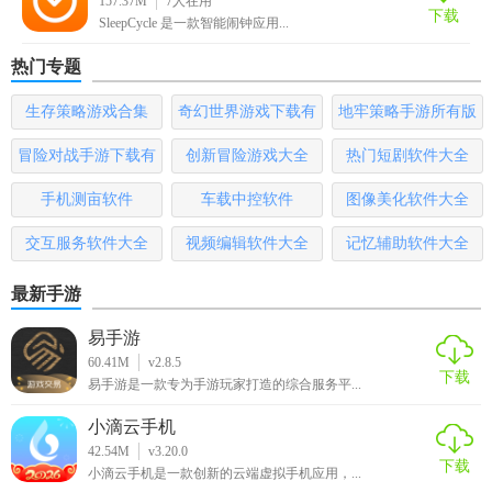
157.37M
7
人在用
Sleepcycle免费版推荐
下载
SleepCycle 是一款智能闹钟应用...
Sleep Cycle 免费版是一款非常实用的智能闹钟应用，它通过
热门专题
分析和解读用户的睡眠周期，帮助用户更自然地醒来。如果
生存策略游戏合集
奇幻世界游戏下载有
地牢策略手游所有版
你希望改善睡眠质量并更好地掌控自己的生物钟，那么 Sleep
哪些
本
Cycle 免费版绝对是一个值得一试的选择。
冒险对战手游下载有
创新冒险游戏大全
热门短剧软件大全
哪些
手机测亩软件
车载中控软件
图像美化软件大全
交互服务软件大全
视频编辑软件大全
记忆辅助软件大全
最新手游
易手游
60.41M
v2.8.5
下载
易手游是一款专为手游玩家打造的综合服务平...
小滴云手机
42.54M
v3.20.0
下载
小滴云手机是一款创新的云端虚拟手机应用，...