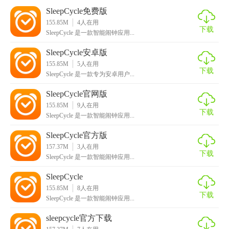
SleepCycle免费版
清醒状态。
155.85M
4
人在用
下载
3. 睡眠报告：生成详细的睡眠报告，包括睡眠时间、质量、
SleepCycle 是一款智能闹钟应用...
效率等关键指标。
SleepCycle安卓版
155.85M
5
人在用
Sleepcycle免费版玩法
下载
SleepCycle 是一款专为安卓用户...
1. 安装应用：在智能手机上下载并安装 Sleep Cycle 免费版。
SleepCycle官网版
155.85M
9
人在用
2. 开始记录：将手机放置在枕头下方，点击“开始”按钮，应用
下载
SleepCycle 是一款智能闹钟应用...
将开始记录用户的睡眠情况。
SleepCycle官方版
3. 设置闹钟：设置闹钟时间和喜欢的音乐作为唤醒声音。
157.37M
3
人在用
下载
SleepCycle 是一款智能闹钟应用...
4. 查看报告：在第二天早上醒来后，可以查看地图了解自己
SleepCycle
的睡眠情况，并查看详细的睡眠报告。
155.85M
8
人在用
下载
SleepCycle 是一款智能闹钟应用...
5. 调整设置：根据个人需求调整应用的灵敏度、音量等设
置，以获得最佳的体验效果。
sleepcycle官方下载