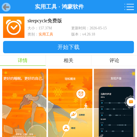
实用工具
·
鸿蒙软件
首页
首页
游戏
软件
游戏
鸿蒙
鸿蒙
软件
专题
鸿蒙游戏
鸿蒙软件
专题
sleepcycle免费版
大小：157.37M
更新时间：2026-05-15
游戏
软件
类别：
实用工具
版本：v4.26.18
开始下载
详情
相关
评论