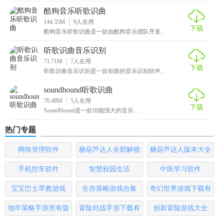
1. 打开Shazam应用，确保手机麦克风未被禁用。
酷狗音乐听歌识曲
144.35M
9
人在用
2. 点击“识别”按钮（通常是一个音符图标），让手机麦克风捕
下载
酷狗音乐听歌识曲是一款由酷狗音乐团队开发...
捉周围的声音。
听歌识曲音乐识别
3. 应用将开始分析音频信号，并在几秒钟内显示识别结果。
71.71M
7
人在用
下载
听歌识曲音乐识别是一款创新的音乐识别软件...
4. 查看并保存识别出的歌曲信息，选择是否要购买或播放该
soundhound听歌识曲
歌曲。
70.48M
5
人在用
下载
SoundHound是一款功能强大的音乐...
5. 还可以在应用内分享识别结果到社交媒体或消息应用。
热门专题
【shazam听歌识曲测评】
网络管理软件
糖葫芦达人全部解锁
糖葫芦达人版本大全
Shazam作为一款成熟的音乐识别应用，以其快速、准确的识
版
别能力和丰富的音乐内容赢得了用户的喜爱。它不仅是寻找
手机控车软件
智慧校园生活
中医学习软件
未知音乐的好帮手，也是连接音乐社区和流媒体服务的桥
宝宝巴士早教游戏
生存策略游戏合集
奇幻世界游戏下载有
梁。尽管近年来市场上出现了不少竞争对手，但Shazam凭借
哪些
其稳定的性能和不断更新的功能，依然保持着强大的竞争
地牢策略手游所有版
冒险对战手游下载有
创新冒险游戏大全
力。