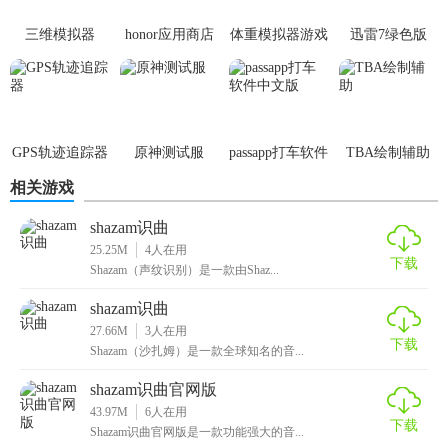
5. 音乐购买与流媒体服务：直接购买歌曲或订阅流媒体服
三维模拟器
honor应用商店
体重模拟器游戏
迅雷7绿色版
务，如Apple Music、Spotify等。
1.5.23
【shazam听歌识曲亮点】
1. 快速准确：在几秒钟内即可识别出正在播放的音乐。
GPS轨迹追踪器
原神测试服
passapp打车软件
TBA绘制辅助
2. 广泛覆盖：支持全球数百万首歌曲的识别。
中文版
相关游戏
3. 跨平台支持：可在iOS、Android、Windows等多种设备上使
shazam识曲
用。
25.25M
4
人在用
下载
Shazam（声纹识别）是一款由Shaz...
4. 丰富的音乐内容：除了识别歌曲外，还提供音乐视频、歌
shazam识曲
词、艺术家信息等内容。
27.66M
3
人在用
下载
5. 无缝体验：与多个流媒体服务和音乐商店集成，方便用户
Shazam（沙扎姆）是一款全球知名的音...
购买和播放音乐。
shazam识曲官网版
43.97M
6
人在用
【shazam听歌识曲用法】
下载
Shazam识曲官网版是一款功能强大的音...