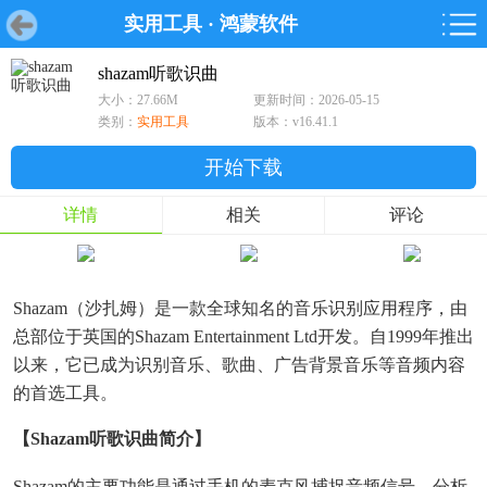
实用工具
·
鸿蒙软件
首页
首页
游戏
软件
游戏
鸿蒙
鸿蒙
软件
专题
鸿蒙游戏
鸿蒙软件
专题
shazam听歌识曲
大小：27.66M
更新时间：2026-05-15
游戏
软件
类别：
实用工具
版本：v16.41.1
开始下载
详情
相关
评论
Shazam（沙扎姆）是一款全球知名的音乐识别应用程序，由
总部位于英国的Shazam Entertainment Ltd开发。自1999年推出
以来，它已成为识别音乐、歌曲、广告背景音乐等音频内容
的首选工具。
【shazam听歌识曲简介】
Shazam的主要功能是通过手机的麦克风捕捉音频信号，分析