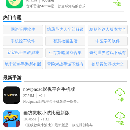
92.92M
9
人在用
背景音乐的用户来说，Shazam音乐神搜是一个不可多得的好
下载
音乐雷达Shazam是一款全球知名的音乐...
工具，其便捷性、高效性和丰富的功能使其成为音乐爱好者
的首选。无论是寻找未知曲目、获取音乐资讯还是与朋友分
热门专题
享发现，Shazam都能轻松满足你的需求。
网络管理软件
糖葫芦达人全部解锁
糖葫芦达人版本大全
版
手机控车软件
智慧校园生活
中医学习软件
宝宝巴士早教游戏
生存策略游戏合集
奇幻世界游戏下载有
哪些
地牢策略手游所有版
冒险对战手游下载有
创新冒险游戏大全
本
哪些
最新手游
novipnoad影视平台手机版
27.54M
v2.4
下载
Novipnoad影视平台手机版是一款专...
画线救救小波比最新版
105.05M
v1.3.1
下载
《画线救救小波比》最新版是一款充满创意与...