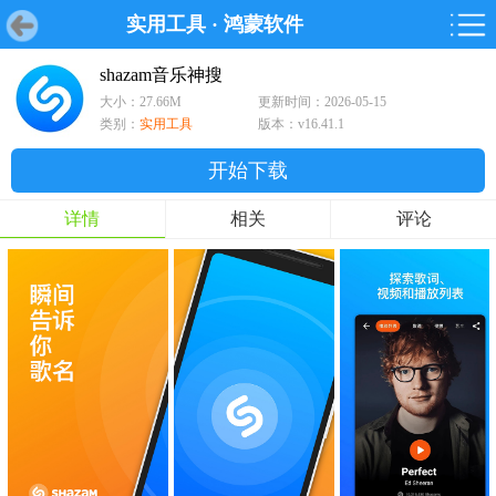
实用工具
·
鸿蒙软件
首页
首页
游戏
软件
游戏
鸿蒙
鸿蒙
软件
专题
鸿蒙游戏
鸿蒙软件
专题
shazam音乐神搜
大小：27.66M
更新时间：2026-05-15
游戏
软件
类别：
实用工具
版本：v16.41.1
开始下载
详情
相关
评论