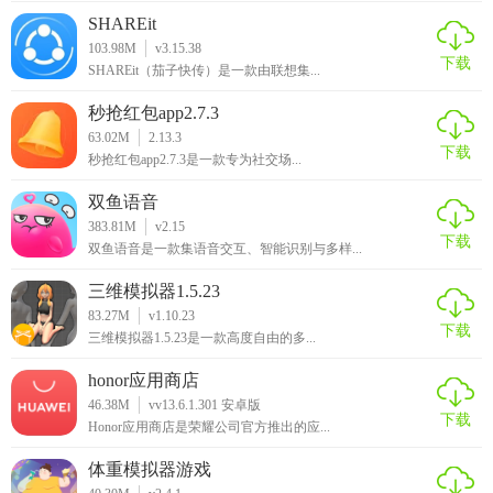
SHAREit
103.98M
v3.15.38
下载
SHAREit（茄子快传）是一款由联想集...
秒抢红包app2.7.3
63.02M
2.13.3
下载
秒抢红包app2.7.3是一款专为社交场...
双鱼语音
383.81M
v2.15
下载
双鱼语音是一款集语音交互、智能识别与多样...
三维模拟器1.5.23
83.27M
v1.10.23
下载
三维模拟器1.5.23是一款高度自由的多...
honor应用商店
46.38M
vv13.6.1.301 安卓版
下载
Honor应用商店是荣耀公司官方推出的应...
体重模拟器游戏