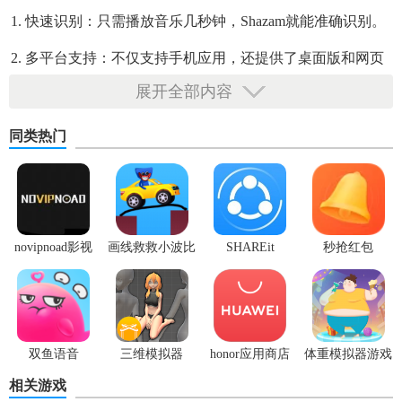
1. 快速识别：只需播放音乐几秒钟，Shazam就能准确识别。
2. 多平台支持：不仅支持手机应用，还提供了桌面版和网页
版，方便不同设备使用。
展开全部内容
3. 离线识别：下载离线识别包后，无需网络连接也能识别音
同类热门
乐。
4. 语音搜索：部分版本支持语音命令，通过语音直接搜索或
控制应用。
5. 个性化设置：根据用户喜好调整通知和推荐内容。
novipnoad影视
画线救救小波比
SHAREit
秒抢红包
平台手机版
最新版
app2.7.3
【shazam音乐神搜亮点】
1. 高准确率：基于强大的音频指纹技术，识别准确率极高。
2. 丰富内容：除了音乐信息，还提供相关视频、歌词和艺人
双鱼语音
三维模拟器
honor应用商店
体重模拟器游戏
资料。
1.5.23
相关游戏