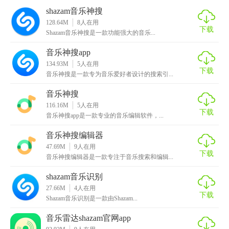
3. 社交分享：轻松将发现的音乐分享至社交媒体或消息应
shazam音乐神搜
用。
128.64M
8
人在用
下载
Shazam音乐神搜是一款功能强大的音乐...
4. 无缝体验：与流媒体服务集成，直接播放识别到的音乐。
音乐神搜app
【shazam音乐神搜优势】
134.93M
5
人在用
下载
音乐神搜是一款专为音乐爱好者设计的搜索引...
1. 全球覆盖：支持超过200个国家/地区的音乐识别服务。
音乐神搜
2. 隐私保护：尊重用户隐私，不会将识别结果用于广告或其
116.16M
5
人在用
下载
音乐神搜app是一款专业的音乐编辑软件，...
他商业用途。
音乐神搜编辑器
3. 持续更新：定期更新数据库，确保识别最新发布的音乐。
47.69M
9
人在用
下载
音乐神搜编辑器是一款专注于音乐搜索和编辑...
4. 跨平台同步：在不同设备上登录同一账号，可同步识别历
史和偏好设置。
shazam音乐识别
27.66M
4
人在用
【shazam音乐神搜推荐】
下载
Shazam音乐识别是一款由Shazam...
对于热爱音乐、喜欢探索新曲目或希望在各种场合快速识别
音乐雷达shazam官网app