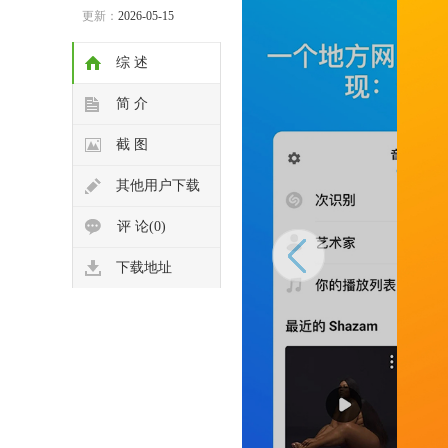
更新：
2026-05-15
综 述
简 介
截 图
其他用户下载
评 论(0)
下载地址