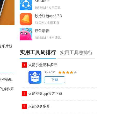
SHAREit
103.98M / 实用工具
秒抢红包app2.7.3
63.02M / 实用工具
双鱼语音
383.81M / 社交通讯
音乐片段
实用工具周排行
实用工具总排行
火箭沙盒隐私多开
1
36.43M
速准确地
下载
备的操作系
火箭沙盒app官方下载
2
火箭沙盒多开
3