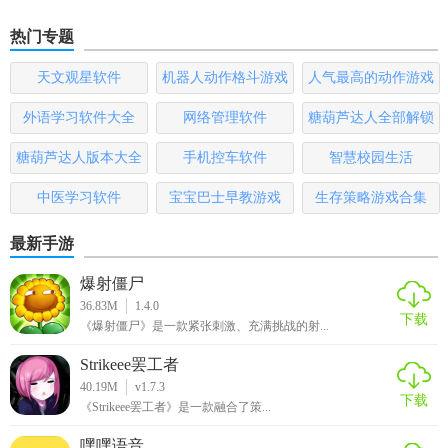
热门专题
天文观星软件
机器人动作格斗游戏
人气最高的动作游戏
大全
排行榜
外语学习软件大全
网络管理软件
糖葫芦达人全部解锁
版
糖葫芦达人版本大全
手机控车软件
智慧校园生活
中医学习软件
宝宝巴士早教游戏
生存策略游戏合集
最新手游
爆射僵尸
36.83M
1.4.0
下载
《爆射僵尸》是一款紧张刺激、充满挑战的射...
Strikeee罢工者
40.19M
v1.7.3
下载
《Strikeee罢工者》是一款融合了策...
嘿嘿语音