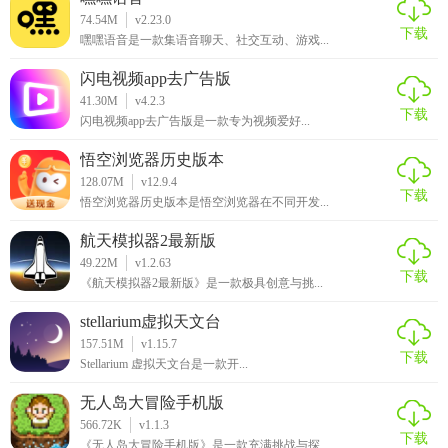
74.54M
v2.23.0
下载
嘿嘿语音是一款集语音聊天、社交互动、游戏...
闪电视频app去广告版
41.30M
v4.2.3
下载
闪电视频app去广告版是一款专为视频爱好...
悟空浏览器历史版本
128.07M
v12.9.4
下载
悟空浏览器历史版本是悟空浏览器在不同开发...
航天模拟器2最新版
49.22M
v1.2.63
下载
《航天模拟器2最新版》是一款极具创意与挑...
stellarium虚拟天文台
157.51M
v1.15.7
下载
Stellarium 虚拟天文台是一款开...
无人岛大冒险手机版
566.72K
v1.1.3
下载
《无人岛大冒险手机版》是一款充满挑战与探...