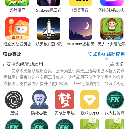
爆射僵尸
Strikeee罢工者
嘿嘿语音
闪电视频app去
广告版
悟空浏览器历史
航天模拟器2最
stellarium虚拟天
无人岛大冒险手
版本
新版
文台
机版
猜你喜欢
安卓系统辅助应用
安卓系统辅助应用
更多
安卓系统辅助应用合集，是专为追求高效生活与便捷体验的安卓
手机用户量身打造的实用工具集合。这些应用不仅优化了手机的操作
流畅度，更在多方面提升了使用效率。从一键清理内存、加速手机运
行，到智能管理电量、延长...
黑域
隐秘参数
圆梦助手炼
我的OPPO
fk内核管理
妖模拟器
手机
器汉化版