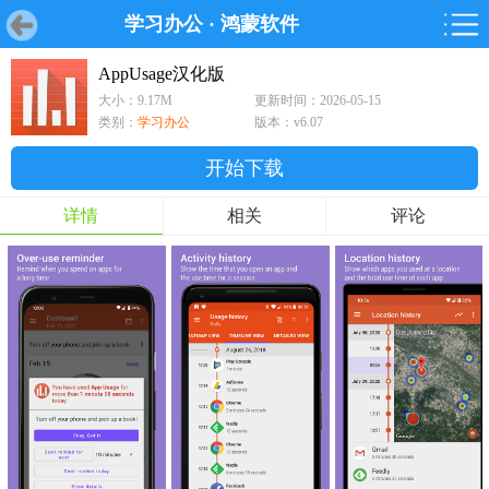
学习办公
·
鸿蒙软件
首页
首页
游戏
软件
游戏
鸿蒙
鸿蒙
软件
专题
鸿蒙游戏
鸿蒙软件
专题
AppUsage汉化版
大小：9.17M
更新时间：2026-05-15
游戏
软件
类别：
学习办公
版本：v6.07
开始下载
详情
相关
评论