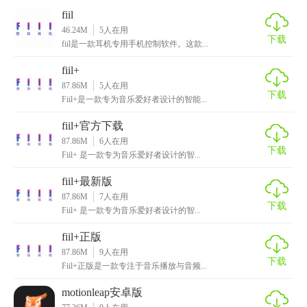
【fiil+安卓版玩法】
fiil
46.24M
5
人在用
1. 播放控制：在应用中直接控制音乐播放、暂停、切换歌曲
下载
fiil是一款耳机专用手机控制软件。这款...
和调节音量。
fiil+
2. 音效调节：进入音效设置页面，根据个人喜好调整低音、
87.86M
5
人在用
下载
Fiil+是一款专为音乐爱好者设计的智能...
高音、音量等参数。
fiil+官方下载
3. 健康管理：查看耳机使用时长，开启或关闭听力保护模
87.86M
6
人在用
式。
下载
Fiil+ 是一款专为音乐爱好者设计的智...
4. 发现页面：浏览推荐音乐、最新专辑和歌手，发现更多好
fiil+最新版
听的音乐。
87.86M
7
人在用
下载
Fiil+ 是一款专为音乐爱好者设计的智...
【fiil+安卓版测评】
fiil+正版
Fiil+ 安卓版凭借其出色的音质表现、丰富的功能以及智能化
87.86M
9
人在用
下载
Fiil+正版是一款专注于音乐播放与音频...
的操作体验，成为了Fiil耳机用户的首选应用。无论是日常听
歌还是专业音频处理，都能满足用户的需求。其智能连接、
motionleap安卓版
个性化音效以及健康管理功能，都为用户提供了更加便捷和