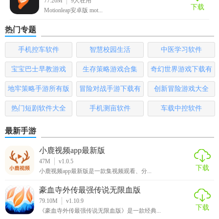
77.26M
9
人在用
下载
Motionleap安卓版 mot...
贴心的服务。总体来说，Fiil+ 安卓版是一款值得推荐的音频
应用。
热门专题
手机控车软件
智慧校园生活
中医学习软件
宝宝巴士早教游戏
生存策略游戏合集
奇幻世界游戏下载有
哪些
地牢策略手游所有版
冒险对战手游下载有
创新冒险游戏大全
本
哪些
热门短剧软件大全
手机测亩软件
车载中控软件
最新手游
小鹿视频app最新版
47M
v1.0.5
下载
小鹿视频app最新版是一款集视频观看、分...
豪血寺外传最强传说无限血版
79.10M
v1.10.9
下载
《豪血寺外传最强传说无限血版》是一款经典...