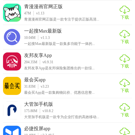
青漫漫画官网正版
47M
v1.13
下载
青漫漫画官网正版是一款专注于提供正版高清...
一起搜Max最新版
10.04M
v1.1.3
下载
一起搜Max最新版是一款集多功能于一体的...
友邦友享App
204.35M
v6.9.31
下载
友邦友享App是友邦保险集团推出的一款综...
最会买app
31.83M
v3.23
下载
最会买App是一款集购物比价、优惠信息整...
大管加手机版
175.80M
v10.8.2
下载
大管加手机版是一款专为企业打造的高效移动...
必捷投屏app