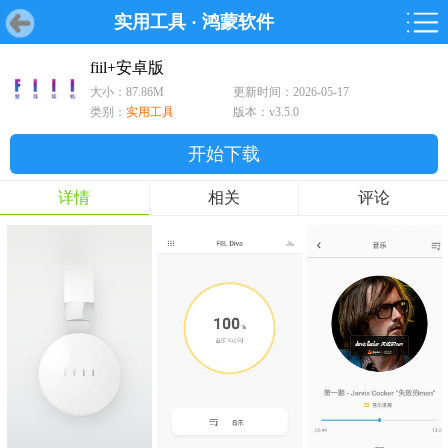
实用工具
·
鸿蒙软件
首页
首页
游戏
软件
游戏
鸿蒙
鸿蒙
软件
专题
鸿蒙游戏
鸿蒙软件
专题
fiil+安卓版
大小：87.86M
更新时间：2026-05-17
游戏
软件
类别：
实用工具
版本：v3.5.0
开始下载
详情
相关
评论