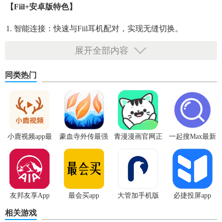
【fiil+安卓版特色】
1. 智能连接：快速与Fiil耳机配对，实现无缝切换。
2. 个性化音效：提供多种预设音效，支持用户自定义均衡器
展开全部内容
设置。
同类热门
3. 音乐推荐：基于用户喜好，智能推荐音乐内容。
4. 健康管理：监测耳机使用时长，提醒用户适时休息。
【fiil+安卓版亮点】
小鹿视频app最
豪血寺外传最强
青漫漫画官网正
一起搜Max最新
1. 高清音质：支持高清音频传输，享受无损音乐体验。
新版
传说无限血版
版
版
2. 智能降噪：有效减少环境噪音，提升聆听体验。
3. 语音助手：集成语音控制功能，操作更加便捷。
友邦友享App
最会买app
大管加手机版
必捷投屏app
4. 跨设备同步：在多个设备间无缝同步播放进度和设置。
相关游戏