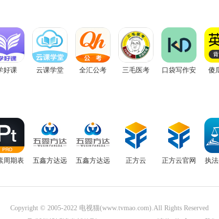
学好课
云课学堂
全汇公考
三毛医考
口袋写作安
傻
卓版
素周期表
五鑫方达远
五鑫方达远
正方云
正方云官网
执法
专业版
程教育官网
程教育软件
最
Copyright © 2005-2022
电视猫(www.tvmao.com)
.All Rights Reserved