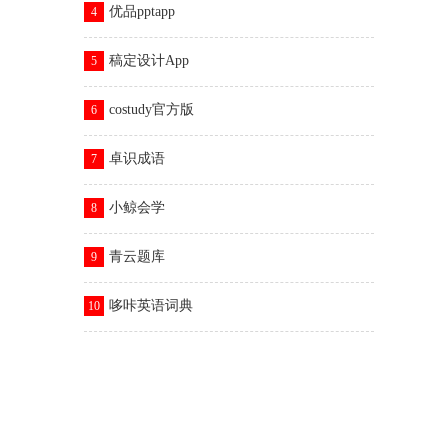
优品pptapp
4
稿定设计App
5
costudy官方版
6
卓识成语
7
小鲸会学
8
青云题库
9
哆咔英语词典
10