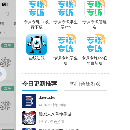
专课专练app免
专课专练学生
专课专练管理
费下载
端app
端
在线助教
专课专练学生
专课专练app官
版
网最新版
今日更新推荐
热门合集标签
duoreader
41.76M / 新闻阅读
漫威未来革命手游
1.61G / 角色扮演