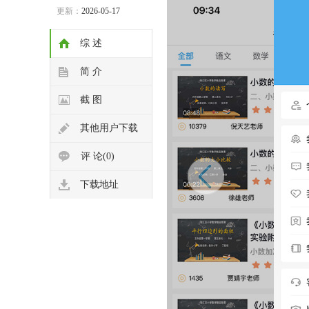
更新：
2026-05-17
综 述
简 介
截 图
其他用户下载
评 论(0)
下载地址