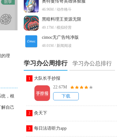
奥特曼传奇英雄体验服
46.96M / 动作格斗
黑暗料理王资源无限
49.17M / 模拟经营
cimoc无广告纯净版
48.01M / 新闻阅读
识的理
学习办公周排行
学习办公总排行
大队长手抄报
1
22.67M
系统，根
下载
了解自己
灸天下
2
每日法语听力app
3