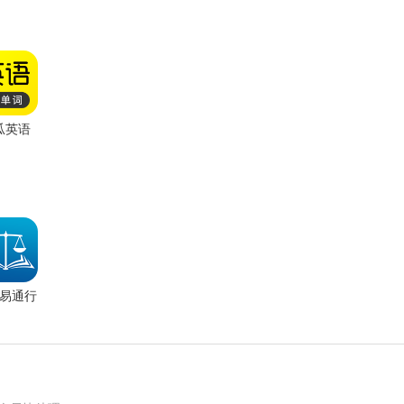
瓜英语
app
易通行
新版