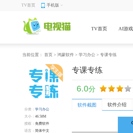
TV首页
手机版
TV首页
AI游
当前位置：
首页
>
鸿蒙软件
>
学习办公
> 专课专练
专课专练
6.0
分
软件介绍
软件截图
分类：
学习办公
大小：
46.58M
授权：
免费软件
语言：
简体中文