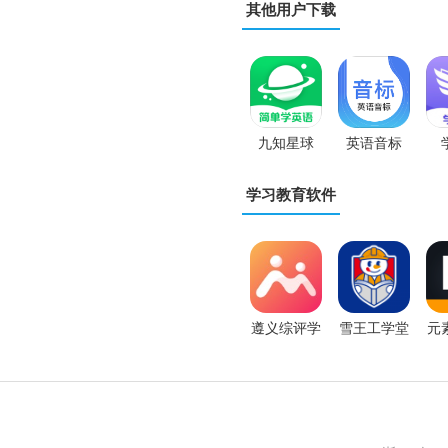
其他用户下载
九知星球
英语音标
App
学习教育软件
遵义综评学
雪王工学堂
元
生版
安卓版