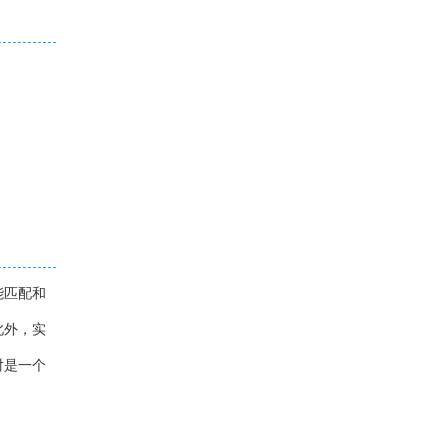
能匹配和
此外，实
对是一个