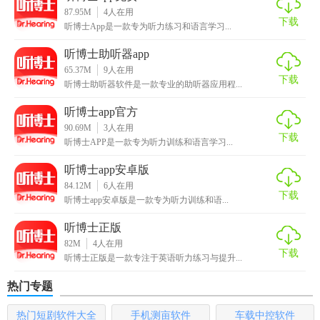
听博士app最新版点评
87.95M
4
人在用
下载
听博士App是一款专为听力练习和语言学习...
听博士app最新版以其丰富的听力资源、智能的语音评测系统
听博士助听器app
和多样的互动学习模式，为英语学习爱好者提供了一个高
65.37M
9
人在用
效、便捷的学习平台。无论是初学者还是进阶者，都能在这
下载
听博士助听器软件是一款专业的助听器应用程...
里找到适合自己的学习内容和提升方法。软件界面简洁明
听博士app官方
了，操作流畅，非常适合日常学习和练习使用。同时，社区
90.69M
3
人在用
互动功能也增加了学习的趣味性和互动性，让用户在学习路
下载
听博士APP是一款专为听力训练和语言学习...
上不再孤单。总体来说，听博士app是一款值得推荐的英语学
习软件。
听博士app安卓版
84.12M
6
人在用
下载
听博士app安卓版是一款专为听力训练和语...
听博士正版
82M
4
人在用
下载
听博士正版是一款专注于英语听力练习与提升...
热门专题
热门短剧软件大全
手机测亩软件
车载中控软件