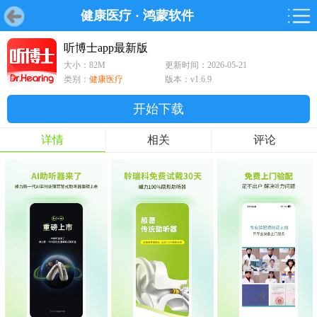
健康医疗
·
鸿蒙软件
首页
首页
游戏
软件
游戏
鸿蒙
鸿蒙
软件
专题
鸿蒙游戏
鸿蒙软件
专题
听博士app最新版
大小：82M
更新时间：2026-05-21
游戏
软件
类别：
健康医疗
版本：v1.6.9
开始下载
详情
相关
评论