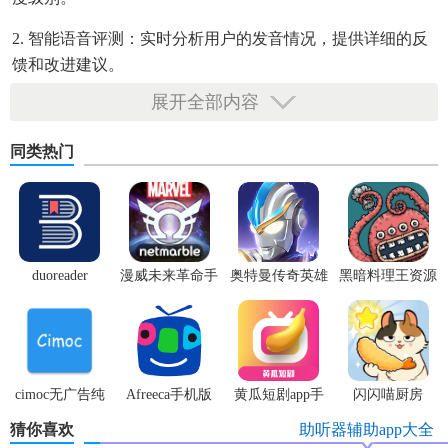
2. 智能语音评测：实时分析用户的发音情况，提供详细的反
馈和改进建议。
展开全部内容
3. 互动学习模式：通过模拟对话、角色扮演等方式，提升用
户的口语表达能力。
同类热门
4. 个性化学习计划：根据用户的学习进度和目标，定制个性
化的学习计划。
5. 离线下载：支持离线下载听力材料，方便用户随时随地学
习。
duoreader
漫威未来革命手
奥特曼传奇英雄
黑暗料理王资源
游
体验服
无限
听博士app最新版亮点
1. 专业发音指导：提供详细的发音技巧和练习，帮助用户纠
正发音问题。
cimoc无广告纯
Afreeca手机版
黄瓜短剧app手
闪闪喵厨房
2. 实时语音评测：通过AI技术，实现实时的语音质量评估和
净版
机版
猜你喜欢
助听器辅助app大全
反馈。