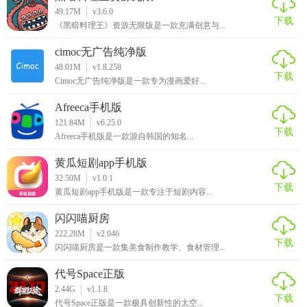
49.17M
v3.6.0
下载
《黑暗料理王》资源无限版是一款充满创意与...
cimoc无广告纯净版
48.01M
v1.8.258
下载
Cimoc无广告纯净版是一款专为漫画爱好...
Afreeca手机版
121.84M
v6.25.0
下载
Afreeca手机版是一款源自韩国的知名...
黄瓜短剧app手机版
32.50M
v1.0.1
下载
黄瓜短剧app手机版是一款专注于短剧内容...
闪闪喵厨房
222.28M
v2.046
下载
闪闪喵厨房是一款集美食制作教学、食材管理...
代号Space正版
2.44G
v1.1.8
下载
代号Space正版是一款极具创新性的太空...