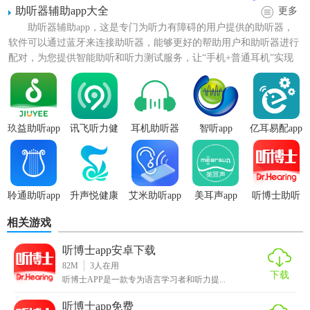
助听器辅助app大全
更多
3. 社区互动：用户可以在社区中分享学习心得、交流经验，
助听器辅助app，这是专门为听力有障碍的用户提供的助听器，
软件可以通过蓝牙来连接助听器，能够更好的帮助用户和助听器进行
增强学习动力。
配对，为您提供智能助听和听力测试服务，让“手机+普通耳机”实现
听博士app最新版用法
助听功能，把周围的声...
1. 注册登录：用户需要先注册并登录账号，才能使用全部功
能。
玖益助听app
讯飞听力健
耳机助听器
智听app
亿耳易配app
康
app
2. 选择材料：在软件中选择适合自己的听力材料进行学习。
3. 开始学习：点击播放按钮开始听力练习，同时进行口语跟
读和发音练习。
聆通助听app
升声悦健康
艾米助听app
美耳声app
听博士助听
app
器app
相关游戏
4. 查看反馈：完成练习后，查看系统提供的发音和口语反
馈。
听博士app安卓下载
82M
3
人在用
5. 定制计划：根据个人需求，在“学习计划”中设置每天的学习
下载
听博士APP是一款专为语言学习者和听力提...
目标和计划。
听博士app免费