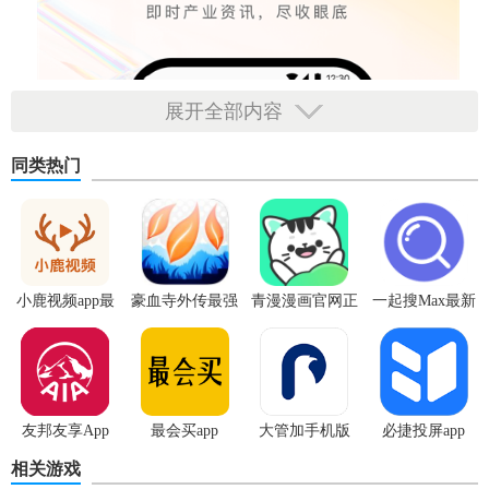
展开全部内容
同类热门
小鹿视频app最
豪血寺外传最强
青漫漫画官网正
一起搜Max最新
新版
传说无限血版
版
版
友邦友享App
最会买app
大管加手机版
必捷投屏app
相关游戏