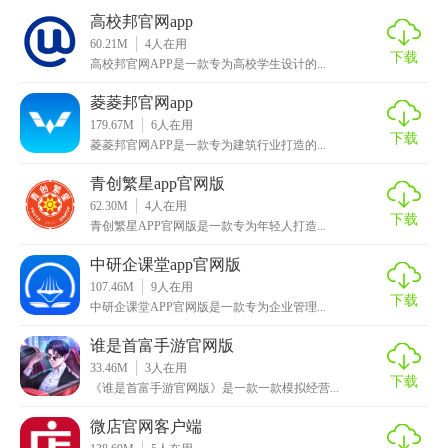
高校邦官网app
60.21M
4
人在用
下载
高校邦官网APP是一款专为高校学生设计的...
菱菱邦官网app
179.67M
6
人在用
下载
菱菱邦官网APP是一款专为建筑行业打造的...
【创业邦官网app特色】
青创繁星app官网版
62.30M
4
人在用
1. 实时资讯：提供最新、最热的创业新闻与行业动态，帮助
下载
青创繁星APP官网版是一款专为年轻人打造...
用户紧跟市场趋势。
中研企课堂app官网版
2. 项目展示：汇聚全国各地创新项目，支持项目筛选、浏览
107.46M
9
人在用
下载
详情、在线交流等功能，便于投资者快速发现潜力项目。
中研企课堂APP官网版是一款专为企业管理...
谁是首富手游官网版
3. 投资对接：构建投资者与创业者直接沟通桥梁，支持在线
33.46M
3
人在用
预约、视频看项目、一键投资等操作。
下载
《谁是首富手游官网版》是一款一款模拟经营...
4. 创业工具：提供商标注册、专利申请、税务筹划等一站式
微店官网客户端
创业服务，简化创业流程。