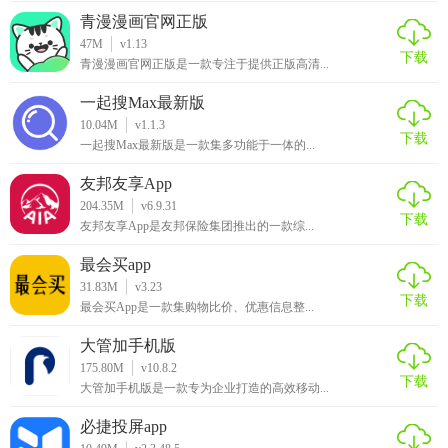
青漫漫画官网正版
【创业邦官网app优势】
47M
v1.13
下载
青漫漫画官网正版是一款专注于提供正版高清...
1. 资源丰富：集合了海量创业资源，满足用户多元化需求。
一起搜Max最新版
2. 高效对接：通过智能匹配系统，加速投资人与项目的匹配
10.04M
v1.1.3
下载
效率。
一起搜Max最新版是一款集多功能于一体的...
友邦友享App
3. 专业指导：提供来自成功创业者、行业专家的实战经验和
204.35M
v6.9.31
专业建议。
下载
友邦友享App是友邦保险集团推出的一款综...
4. 安全可信：严格的项目审核机制，保障用户信息的安全与
最会买app
隐私。
31.83M
v3.23
下载
最会买App是一款集购物比价、优惠信息整...
【创业邦官网app测评】
大管加手机版
创业邦官网App凭借其全面的功能覆盖、高效的资源对接及专
175.80M
v10.8.2
下载
业的服务支持，成为创业者与投资者不可或缺的工具。其界
大管加手机版是一款专为企业打造的高效移动...
面设计简洁明了，操作流畅，内容更新及时且质量高，尤其
必捷投屏app
适合初创企业及个人创业者使用，能够显著提升创业效率与