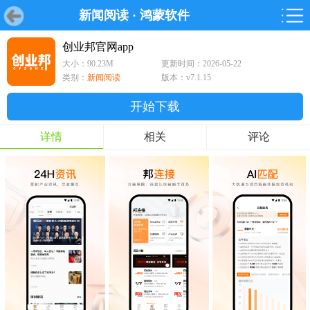
新闻阅读
·
鸿蒙软件
首页
首页
游戏
软件
游戏
鸿蒙
鸿蒙
软件
专题
鸿蒙游戏
鸿蒙软件
专题
创业邦官网app
大小：90.23M
更新时间：2026-05-22
游戏
软件
类别：
新闻阅读
版本：v7.1.15
开始下载
详情
相关
评论