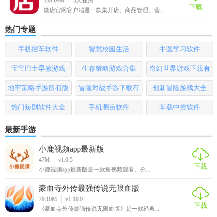
138.69M
5
人在用
下载
微店官网客户端是一款集开店、商品管理、营...
5. 社群互动：建立创业者社群，鼓励经验分享、问题解答、
合作机会探索，构建积极向上的创业氛围。
热门专题
【创业邦官网app内容】
手机控车软件
智慧校园生活
中医学习软件
宝宝巴士早教游戏
生存策略游戏合集
奇幻世界游戏下载有
1. 资讯中心：包含政策解读、行业报告、人物专访等高质量
内容。
哪些
地牢策略手游所有版
冒险对战手游下载有
创新冒险游戏大全
2. 项目库：按行业分类展示项目，涵盖科技、互联网、医疗
本
哪些
热门短剧软件大全
手机测亩软件
车载中控软件
等多个领域。
最新手游
3. 投资广场：展示活跃的投资人信息，发布投资机会，促进
资本与项目的有效对接。
小鹿视频app最新版
47M
v1.0.5
下载
4. 工具箱：集成法律咨询、财务顾问、市场调研等第三方服
小鹿视频app最新版是一款集视频观看、分...
务资源。
豪血寺外传最强传说无限血版
5. 社区论坛：用户可在此分享经验、提问解惑，参与行业讨
79.10M
v1.10.9
下载
《豪血寺外传最强传说无限血版》是一款经典...
论。