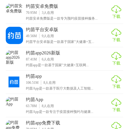
约苗安卓免费版
2. 覆盖全国多个地区，信息全面且实时更新。
70.95M
3
人在用
下载
约苗安卓免费版是一款专为预约疫苗接种服务...
3. 提供多种支付方式，包括微信、支付宝等，方便用户支付
疫苗费用。
约苗平台安卓版
49.56M
9
人在用
4. 设有在线客服，解决用户在预约过程中遇到的问题。
下载
约苗平台安卓版是一款基于国家“大健康+互...
5. 定期推送疫苗接种相关资讯，提高用户健康意识。
约苗app2026新版
87.41M
6
人在用
下载
【约苗安卓最新版玩法】
约苗app是一款基于国家“大健康+互联网...
约苗app
1. 打开软件后，先进行注册并登录账号。
106.51M
8
人在用
下载
2. 完善个人信息，包括年龄、性别、疫苗过敏史等。
约苗App是一款基于医疗大数据及人工智能...
约苗App
3. 选择需要预约的疫苗类型或接种点名称进行搜索。
63.78M
8
人在用
下载
4. 查看搜索结果中的疫苗库存和接种时间，选择合适的预约
约苗App是一款专注于疫苗接种预约与健康...
时间。
约苗app免费下载