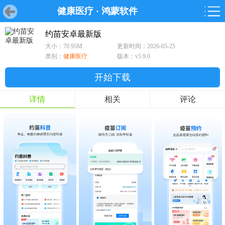
健康医疗
·
鸿蒙软件
首页
首页
游戏
软件
游戏
鸿蒙
鸿蒙
软件
专题
鸿蒙游戏
鸿蒙软件
专题
约苗安卓最新版
大小：70.95M
更新时间：2026-05-25
游戏
软件
类别：
健康医疗
版本：v5.9.0
开始下载
详情
相关
评论