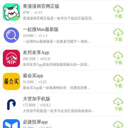
青漫漫画官网正版
47M
v1.13
下载
青漫漫画官网正版是一款专注于提供正版高清...
一起搜Max最新版
10.04M
v1.1.3
下载
一起搜Max最新版是一款集多功能于一体的...
友邦友享App
204.35M
v6.9.31
下载
友邦友享App是友邦保险集团推出的一款综...
最会买app
31.83M
v3.23
下载
最会买App是一款集购物比价、优惠信息整...
大管加手机版
175.80M
v10.8.2
下载
大管加手机版是一款专为企业打造的高效移动...
必捷投屏app