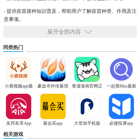
- 提供疫苗接种知识普及，帮助用户了解疫苗种类、作用及注
意事项。
展开全部内容
【约苗安卓最新版技巧】
同类热门
1. 使用关键词搜索功能，可以快速找到特定疫苗或接种点。
2. 提前注册并完善个人信息，以便快速完成预约流程。
3. 关注软件更新，获取最新的疫苗接种政策和信息。
小鹿视频app最
豪血寺外传最强
青漫漫画官网正
一起搜Max最新
新版
传说无限血版
版
版
4. 利用软件内的地图功能，轻松导航至接种点。
5. 收藏常用接种点，方便下次快速预约。
【约苗安卓最新版亮点】
友邦友享App
最会买app
大管加手机版
必捷投屏app
相关游戏
1. 界面简洁明了，操作流畅便捷。