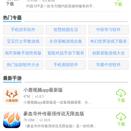
70.95M
4
人在用
5. 确认预约信息后，进行在线支付或选择其他支付方式完成
下载
约苗APP是一款专为预约疫苗接种服务的手...
预约。
热门专题
6. 在“我的”页面查看预约记录、接种提醒及疫苗接种知识。
手机控车软件
智慧校园生活
中医学习软件
【约苗安卓最新版推荐】
宝宝巴士早教游戏
生存策略游戏合集
奇幻世界游戏下载有
约苗安卓最新版是一款非常实用的疫苗接种预约工具，尤其
哪些
地牢策略手游所有版
冒险对战手游下载有
创新冒险游戏大全
适合需要频繁接种疫苗的家庭使用。其全面的信息覆盖、便
本
哪些
捷的预约流程以及丰富的功能设置，为用户提供了极大的便
热门短剧软件大全
手机测亩软件
车载中控软件
利。如果您或您的家人需要接种疫苗，不妨试试这款软件
吧！
最新手游
小鹿视频app最新版
47M
v1.0.5
下载
小鹿视频app最新版是一款集视频观看、分...
豪血寺外传最强传说无限血版
79.10M
v1.10.9
下载
《豪血寺外传最强传说无限血版》是一款经典...