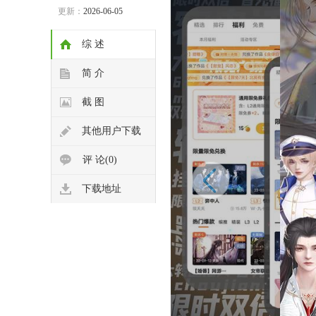
更新：
2026-06-05
综 述
简 介
截 图
其他用户下载
评 论(0)
下载地址