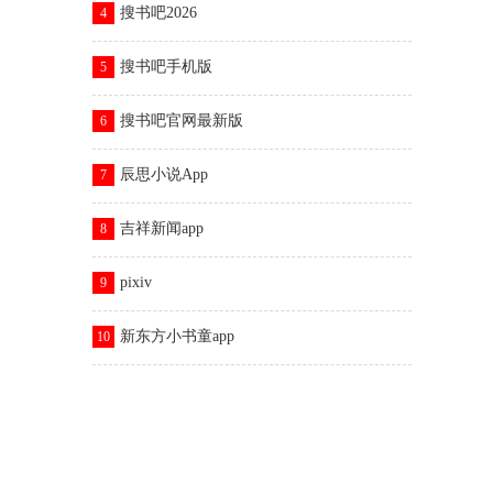
搜书吧2026
4
搜书吧手机版
5
搜书吧官网最新版
6
辰思小说App
7
吉祥新闻app
8
pixiv
9
新东方小书童app
10