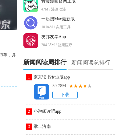
青漫漫画官网正版
47M / 漫画动漫
一起搜Max最新版
10.04M / 实用工具
友邦友享App
204.35M / 健康医疗
B等，并
新闻阅读周排行
新闻阅读总排行
京东读书专业版app
1
39.78M
下载
小说阅读吧app
2
掌上洛南
3