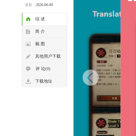
更新：
2026-06-09
综 述
简 介
截 图
其他用户下载
评 论(0)
下载地址