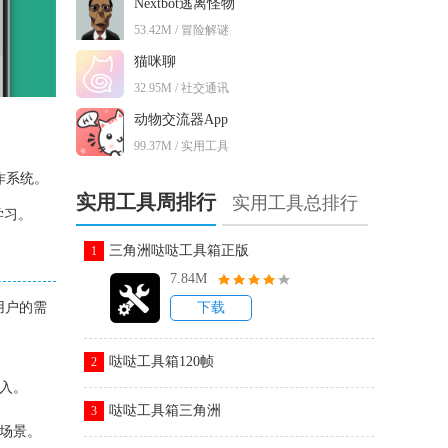
Nextbot逃离怪物
53.42M / 冒险解谜
猫咪聊
32.95M / 社交通讯
动物交流器App
99.37M / 实用工具
操作系统。
实用工具周排行
实用工具总排行
学习。
三角洲哒哒工具箱正版
1
7.84M
同用户的需
下载
哒哒工具箱120帧
2
入。
哒哒工具箱三角洲
3
种场景。