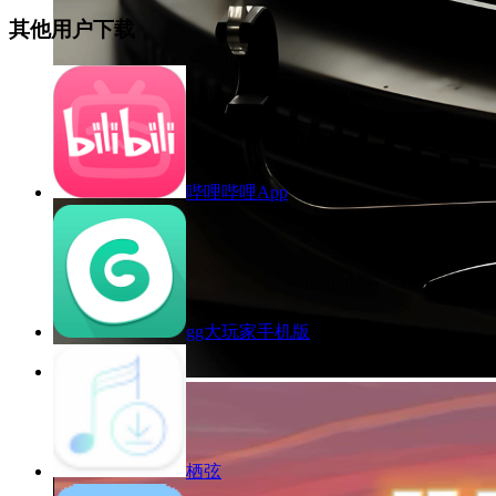
其他用户下载
哔哩哔哩App
gg大玩家手机版
栖弦