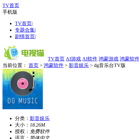
TV首页
手机版
TV首页
|
专题合集
|
剧情首页
|
TV首页
AI游戏
AI软件
鸿蒙游戏
鸿蒙软
当前位置：
首页
>
鸿蒙软件
>
影音娱乐
> dg音乐台TV版
分类：
影音娱乐
大小：
18.26M
授权：
免费软件
语言：
简体中文