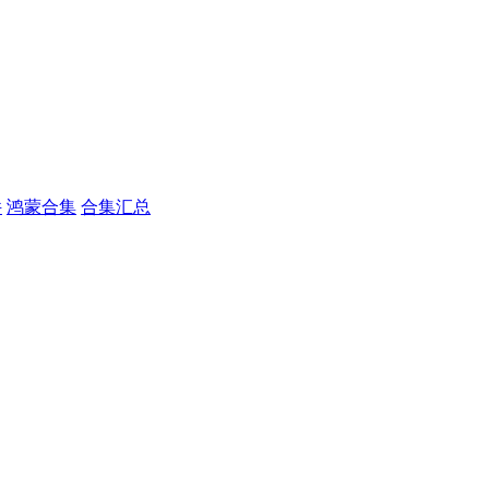
件
鸿蒙合集
合集汇总