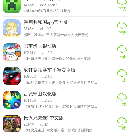
14.56M
v4.2.0-beta3
下载
klpbbscom我的世界相关板块是一个...
漫画共和国app官方版
75.65M
v1.1.0.7
下载
漫画共和国app官方版是一款专为漫画爱好...
巴甫洛夫很忙版
102.81M
v1.15.2
下载
《巴甫洛夫很忙》是一款以经典心理学实验“...
疯狂竞技赛车手游安卓版
106.55M
v1.11.6
下载
《疯狂竞技赛车》是一款专为安卓平台打造的...
古城守卫汉化版
104.18M
v1.12.6
下载
《古城守卫汉化版》是一款极具策略性的塔防...
枪火兄弟连2中文版
25.64M
v3.4.4
下载
《枪火兄弟连2中文版》是一款紧张刺激的第...