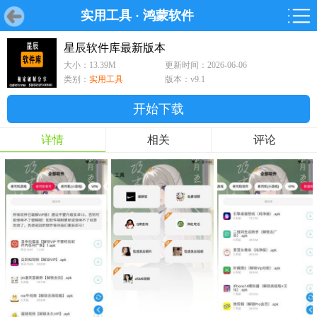
实用工具
·
鸿蒙软件
首页
首页
游戏
软件
游戏
鸿蒙
鸿蒙
软件
专题
鸿蒙游戏
鸿蒙软件
专题
星辰软件库最新版本
大小：13.39M
更新时间：2026-06-06
游戏
软件
类别：
实用工具
版本：v9.1
开始下载
详情
相关
评论