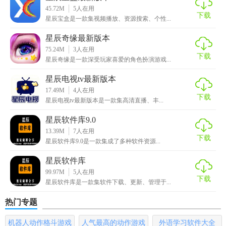
【星辰软件库最新版本亮点】
45.72M
5
人在用
下载
星辰宝盒是一款集视频播放、资源搜索、个性...
1. 丰富的软件资源，涵盖了各种类型及用途的软件。
星辰奇缘最新版本
2. 安全可靠的下载渠道，确保软件来源的安全性。
75.24M
3
人在用
下载
星辰奇缘是一款深受玩家喜爱的角色扮演游戏...
3. 实时更新功能，保持软件资源的最新状态。
星辰电视tv最新版本
4. 用户友好的界面设计，提供流畅的使用体验。
17.49M
4
人在用
下载
星辰电视tv最新版本是一款集高清直播、丰...
5. 强大的搜索功能，快速找到目标软件。
星辰软件库9.0
【星辰软件库最新版本用法】
13.39M
7
人在用
下载
星辰软件库9.0是一款集成了多种软件资源...
1. 打开星辰软件库，在首页浏览或搜索所需软件。
星辰软件库
2. 点击软件图标进入详情页，查看软件介绍、评分等信息。
99.97M
5
人在用
下载
星辰软件库是一款集软件下载、更新、管理于...
3. 确认下载后，点击“一键安装”按钮进行安装。
热门专题
4. 软件安装完成后，可以在“我的应用”中查看和管理已安装的
机器人动作格斗游戏
人气最高的动作游戏
外语学习软件大全
软件。