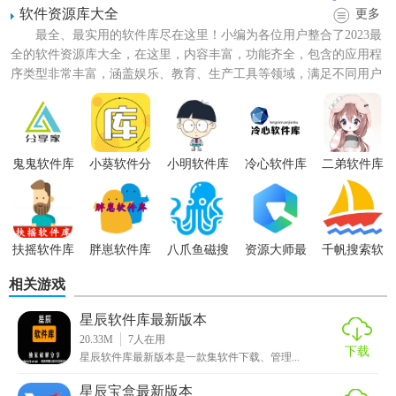
软件资源库大全
更多
最全、最实用的软件库尽在这里！小编为各位用户整合了2023最
全的软件资源库大全，在这里，内容丰富，功能齐全，包含的应用程
序类型非常丰富，涵盖娱乐、教育、生产工具等领域，满足不同用户
的各种需求，这些应用...
【星辰软件库最新版本技巧】
1. 使用搜索功能可以快速定位到目标软件。
鬼鬼软件库
小葵软件分
小明软件库
冷心软件库
二弟软件库
享库
2. 在软件详情页中，可以查看软件的详细信息及用户评价，
帮助做出更明智的下载决策。
3. 软件更新提醒功能，可以自动检测并提醒用户已安装软件
扶摇软件库
胖崽软件库
八爪鱼磁搜
资源大师最
千帆搜索软
的更新情况。
新版
件
相关游戏
4. 支持批量安装，方便用户同时安装多个软件。
星辰软件库最新版本
5. 卸载功能支持一键卸载，方便快捷地移除不再需要的软
20.33M
7
人在用
下载
星辰软件库最新版本是一款集软件下载、管理...
件。
星辰宝盒最新版本