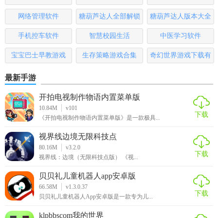
大全
排行榜
网络管理软件
糖葫芦达人全部解锁
糖葫芦达人版本大全
5. 若需卸载某个软件，点击“卸载”按钮进行一键卸载操作。
版
手机控车软件
智慧校园生活
中医学习软件
【星辰软件库最新版本测评】
宝宝巴士早教游戏
生存策略游戏合集
奇幻世界游戏下载有
星辰软件库最新版本在功能丰富性、操作便捷性、安全性等
哪些
方面均表现出色。其强大的搜索功能和丰富的软件资源满足
最新手游
了不同用户的需求；简洁明了的界面设计和一键操作使得使
开拍电视制作物语内置菜单版
用过程更加流畅；安全可靠的下载渠道确保了用户下载的软
10.84M
v101
件安全可靠。总体来说，星辰软件库最新版本是一款值得推
下载
《开拍电视制作物语内置菜单版》是一款极具...
荐的优秀软件管理工具。
视界线边境无限科技点
80.16M
v3.2.0
下载
视界线：边境（无限科技点版） 《视...
贝贝礼儿童机器人app安卓版
66.58M
v1.3.0.37
下载
贝贝礼儿童机器人App安卓版是一款专为儿...
klpbbscom我的世界