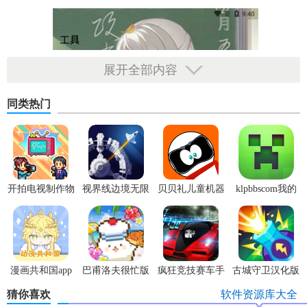
展开全部内容
同类热门
开拍电视制作物
视界线边境无限
贝贝礼儿童机器
klpbbscom我的
语内置菜单版
科技点
人app安卓版
世界
漫画共和国app
巴甫洛夫很忙版
疯狂竞技赛车手
古城守卫汉化版
官方版
游安卓版
猜你喜欢
软件资源库大全