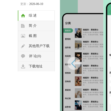
更新：
2026-06-10
综 述
简 介
截 图
其他用户下载
评 论(0)
下载地址