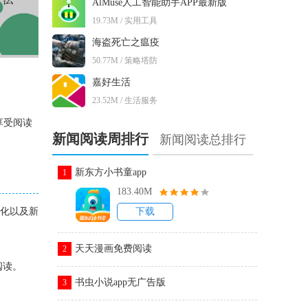
AlMuse人工智能助手APP最新版
19.73M / 实用工具
海盗死亡之瘟疫
50.77M / 策略塔防
嘉好生活
23.52M / 生活服务
享受阅读
新闻阅读周排行
新闻阅读总排行
新东方小书童app
1
183.40M
优化以及新
下载
天天漫画免费阅读
2
阅读。
书虫小说app无广告版
3