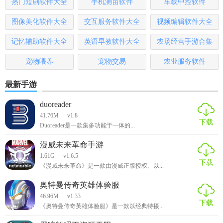
热门短剧软件大全
手机测亩软件
车载中控软件
用。它不仅提供了丰富的资讯和互动社区，还具备便捷的购
物功能，满足了粉丝的多元化需求。应用界面简洁明了，操
图像美化软件大全
交互服务软件大全
视频编辑软件大全
作流畅，用户体验良好。无论是新粉还是老粉，都能在这里
找到属于自己的乐趣和归属感。
记忆辅助软件大全
英语早教软件大全
农场经营手游合集
宠物喂养
宠物交易
农业服务软件
最新手游
duoreader
41.76M
v1.8
下载
Duoreader是一款集多功能于一体的...
漫威未来革命手游
1.61G
v1.6.5
下载
《漫威未来革命》是一款由漫威正版授权、以...
奥特曼传奇英雄体验服
46.96M
v1.33
下载
《奥特曼传奇英雄体验服》是一款以经典特摄...