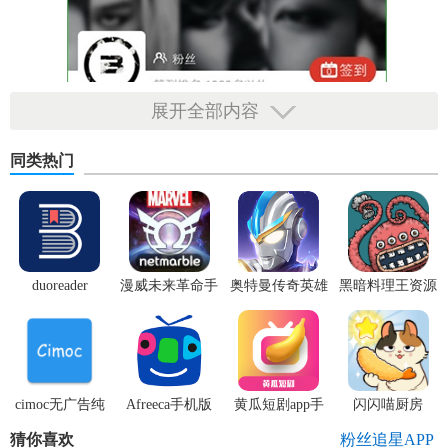
展开全部内容
同类热门
duoreader
漫威未来革命手
奥特曼传奇英雄
黑暗料理王资源
游
体验服
无限
cimoc无广告纯
Afreeca手机版
黄瓜短剧app手
闪闪喵厨房
净版
机版
猜你喜欢
粉丝追星APP