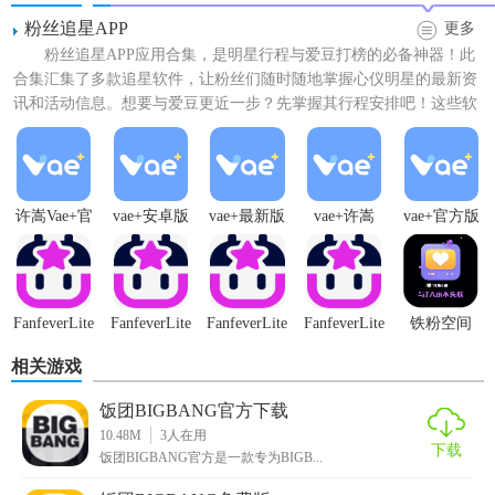
粉丝追星APP
更多
粉丝追星APP应用合集，是明星行程与爱豆打榜的必备神器！此
【饭团BIGBANG最新版特色】
合集汇集了多款追星软件，让粉丝们随时随地掌握心仪明星的最新资
讯和活动信息。想要与爱豆更近一步？先掌握其行程安排吧！这些软
1. 实时资讯：第一时间更新BIGBANG的最新消息，包括音乐
件不仅提供明星的实时行...
发布、演唱会安排、综艺节目等。
2. 粉丝社区：提供互动交流平台，让用户可以分享照片、视
频、文字等，与其他粉丝共同讨论。
许嵩Vae+官
vae+安卓版
vae+最新版
vae+许嵩
vae+官方版
方版
本
3. 周边商城：丰富的BIGBANG周边商品，包括专辑、海报、
T恤等，支持在线购买。
FanfeverLite
FanfeverLite
FanfeverLite
FanfeverLite
铁粉空间
【饭团BIGBANG最新版亮点】
追星
软件
官方
正版
相关游戏
1. 个性化设置：用户可以根据自己的喜好设置应用主题，如
BIGBANG成员的个人主题。
饭团BIGBANG官方下载
10.48M
3
人在用
下载
2. 专属活动：不定期举办粉丝专属活动，如投票、抽奖等，
饭团BIGBANG官方是一款专为BIGB...
增加用户粘性。