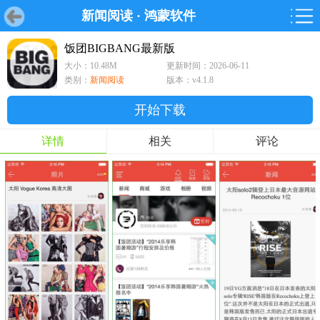
新闻阅读
·
鸿蒙软件
首页
首页
游戏
软件
游戏
鸿蒙
鸿蒙
软件
专题
鸿蒙游戏
鸿蒙软件
专题
饭团BIGBANG最新版
大小：10.48M
更新时间：2026-06-11
游戏
软件
类别：
新闻阅读
版本：v4.1.8
开始下载
详情
相关
评论