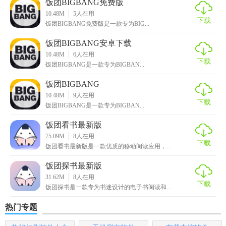
饭团BIGBANG免费版
10.48M
5
人在用
3. 高清图片库：收录大量BIGBANG高清图片，供用户下载和
下载
饭团BIGBANG免费版是一款专为BIG...
分享。
饭团BIGBANG安卓下载
4. 视频集锦：提供BIGBANG的官方视频和粉丝自制视频，丰
10.48M
6
人在用
下载
富用户的观看体验。
饭团BIGBANG是一款专为BIGBAN...
【饭团BIGBANG最新版玩法】
饭团BIGBANG
10.48M
9
人在用
下载
1. 浏览资讯：在应用内浏览BIGBANG的最新资讯，了解明星
饭团BIGBANG是一款专为BIGBAN...
动态。
饭团看书最新版
75.09M
8
人在用
2. 参与社区：在粉丝社区发表帖子，分享自己的追星经历或
下载
饭团看书最新版是一款优质的移动阅读应用，...
心得，与其他粉丝互动。
饭团探书最新版
3. 购买周边：在应用内的商城挑选并购买心仪的周边商品。
31.62M
8
人在用
下载
饭团探书是一款专为书迷设计的电子书阅读和...
【饭团BIGBANG最新版点评】
热门专题
饭团BIGBANG最新版是一款功能全面、设计精美的追星应