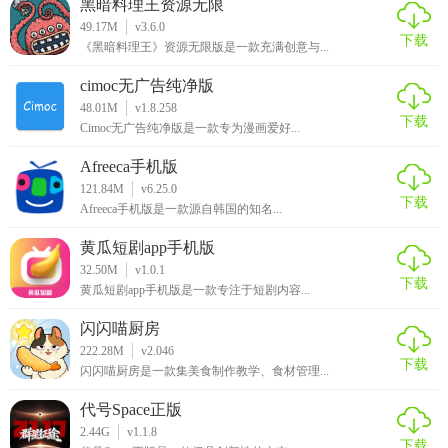
黑暗料理王资源无限
49.17M
v3.6.0
下载
《黑暗料理王》资源无限版是一款充满创意与...
cimoc无广告纯净版
48.01M
v1.8.258
下载
Cimoc无广告纯净版是一款专为漫画爱好...
Afreeca手机版
121.84M
v6.25.0
下载
Afreeca手机版是一款源自韩国的知名...
黄瓜短剧app手机版
32.50M
v1.0.1
下载
黄瓜短剧app手机版是一款专注于短剧内容...
闪闪喵厨房
222.28M
v2.046
下载
闪闪喵厨房是一款集美食制作教学、食材管理...
代号Space正版
2.44G
v1.1.8
下载