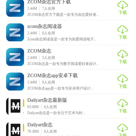
ZCOM杂志官方下载
ZCOM杂志最新版技巧
2.44M
7
人在用
下载
ZCOM杂志官方下载是一款专为杂志爱好者...
1. 个性化订阅：用户可以根据兴趣选择关注的领域，系统会
zcom杂志阅读器
智能推荐相关内容。
2.44M
6
人在用
下载
Zcom杂志阅读器是一款专为热爱阅读电子...
2. 离线阅读：支持文章缓存功能，无网络环境下也能阅读。
ZCOM杂志
3. 多语言切换：支持多种语言界面，满足不同国家和地区用
2.44M
5
人在用
户的需求。
下载
ZCOM杂志是一款专为数字阅读爱好者设计...
4. 夜间模式：提供夜间阅读模式，保护用户视力。
ZCOM杂志app安卓下载
2.44M
9
人在用
5. 分享功能：一键分享至社交媒体，与朋友共享精彩内容。
下载
ZCOM杂志app是一款专为安卓用户设计...
ZCOM杂志最新版内容
Dailyart杂志最新版
93.08M
6
人在用
1. 时尚前沿：报道最新时尚趋势、设计师访谈及穿搭指南。
下载
Dailyart杂志是一款专注于艺术与时...
2. 设计灵感：涵盖建筑设计、平面设计、产品设计等领域，
Dailyart杂志
提供大量案例与教程。
79.38M
8
人在用
下载