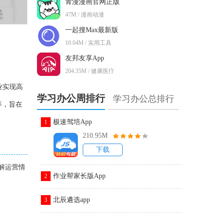
青漫漫画官网正版
47M / 漫画动漫
一起搜Max最新版
10.04M / 实用工具
友邦友享App
204.35M / 健康医疗
业实现高
学习办公周排行
学习办公总排行
等，旨在
极速驾培App
1
210.95M
下载
解运营情
作业帮家长版App
2
北辰遴选app
3