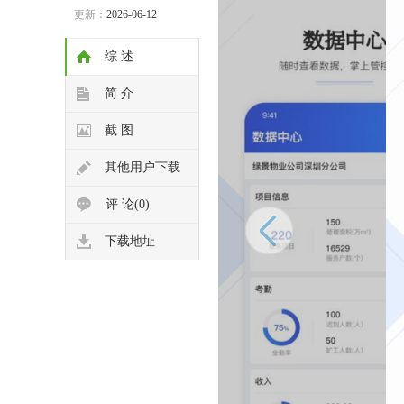
更新：
2026-06-12
综 述
简 介
截 图
其他用户下载
评 论(0)
下载地址