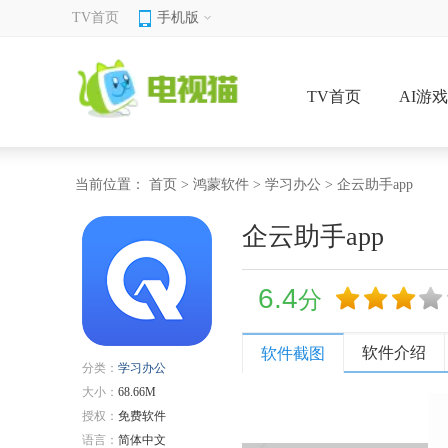
TV首页
手机版
TV首页
AI游
当前位置：
首页
>
鸿蒙软件
>
学习办公
> 企云助手app
企云助手app
6.4
分
软件介绍
软件截图
分类：
学习办公
大小：
68.66M
授权：
免费软件
语言：
简体中文