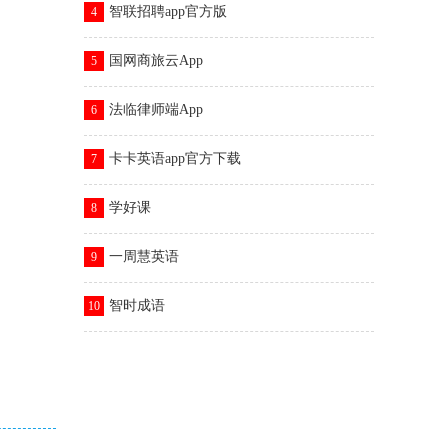
智联招聘app官方版
4
国网商旅云App
5
法临律师端App
6
卡卡英语app官方下载
7
学好课
8
一周慧英语
9
智时成语
10